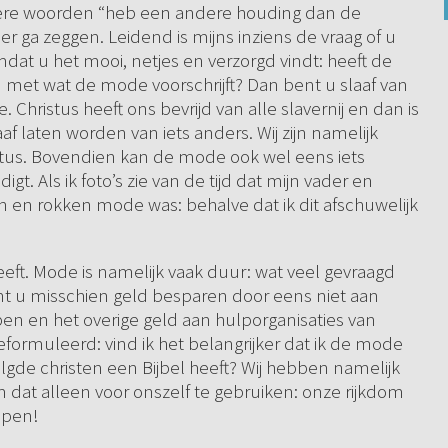
ndere woorden “heb een andere houding dan de
er ga zeggen. Leidend is mijns inziens de vraag of u
dat u het mooi, netjes en verzorgd vindt: heeft de
met wat de mode voorschrijft? Dan bent u slaaf van
Christus heeft ons bevrijd van alle slavernij en dan is
f laten worden van iets anders. Wij zijn namelijk
tus. Bovendien kan de mode ook wel eens iets
gt. Als ik foto’s zie van de tijd dat mijn vader en
n en rokken mode was: behalve dat ik dit afschuwelijk
eeft. Mode is namelijk vaak duur: wat veel gevraagd
nt u misschien geld besparen door eens niet aan
en en het overige geld aan hulporganisaties van
geformuleerd: vind ik het belangrijker dat ik de mode
lgde christen een Bijbel heeft? Wij hebben namelijk
at alleen voor onszelf te gebruiken: onze rijkdom
lpen!