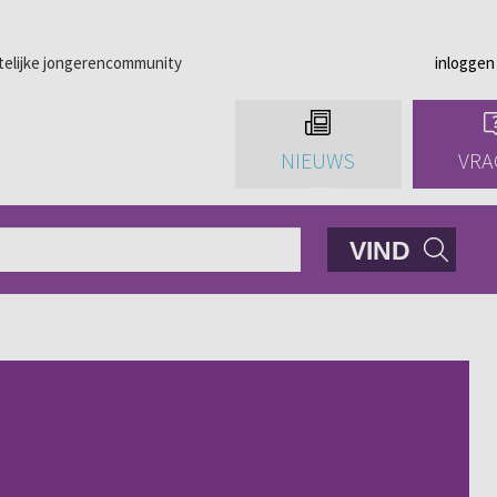
telijke jongerencommunity
inloggen
NIEUWS
VRA
VIND