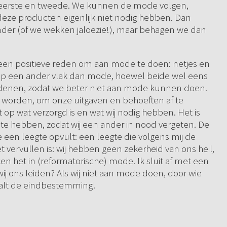
t eerste en tweede. We kunnen de mode volgen,
eze producten eigenlijk niet nodig hebben. Dan
der (of we wekken jaloezie!), maar behagen we dan
k geen positieve reden om aan mode te doen: netjes en
 op een ander vlak dan mode, hoewel beide wel eens
edenen, zodat we beter niet aan mode kunnen doen.
e worden, om onze uitgaven en behoeften af te
op wat verzorgd is en wat wij nodig hebben. Het is
 te hebben, zodat wij een ander in nood vergeten. De
 een leegte opvult: een leegte die volgens mij de
 vervullen is: wij hebben geen zekerheid van ons heil,
en het in (reformatorische) mode. Ik sluit af met een
wij ons leiden? Als wij niet aan mode doen, door wie
aalt de eindbestemming!