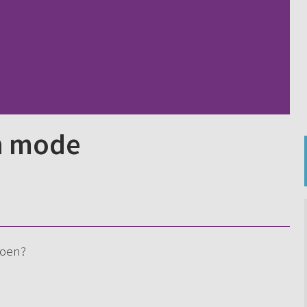
n mode
doen?