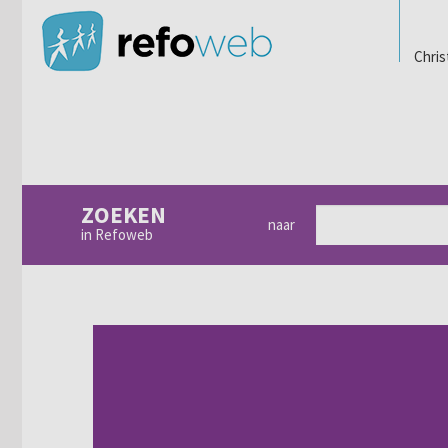
Chris
ZOEKEN
naar
in Refoweb