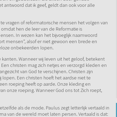
t antwoord dat ik geef, geldt dan ook voor alle
t te vragen of reformatorische mensen het volgen van
omdat hen de leer van de Reformatie is
mensen. In wezen kan het bijvoeglijk naamwoord
oort mensen”, alsof er niet gewoon een brede en
deloze onbekeerden lopen.
 kanten. Wanneer wij leven uit het geloof, betekent
. Een christen mag zich netjes en verzorgd kleden en
ngezicht van God te verschijnen. Christen zijn
 lopen. Een christen hoeft het aardse niet te
eft een roeping heeft op aarde. Onze kleding en
 van onze roeping. Wanneer God ons tot Zich roept,
etzelfde als de mode. Paulus zegt letterlijk vertaald in
ema van de wereld moet laten persen. Vertaald is dat: