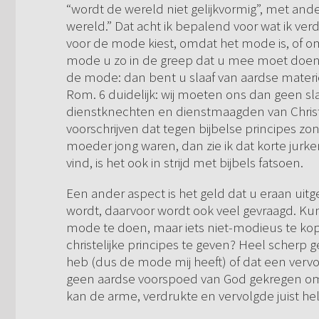
“wordt de wereld niet gelijkvormig”, met a
wereld.” Dat acht ik bepalend voor wat ik verd
voor de mode kiest, omdat het mode is, of om
mode u zo in de greep dat u mee moet doen 
de mode: dan bent u slaaf van aardse materie. 
Rom. 6 duidelijk: wij moeten ons dan geen slaa
dienstknechten en dienstmaagden van Chris
voorschrijven dat tegen bijbelse principes zondi
moeder jong waren, dan zie ik dat korte jurke
vind, is het ook in strijd met bijbels fatsoen.
Een ander aspect is het geld dat u eraan uitg
wordt, daarvoor wordt ook veel gevraagd. Ku
mode te doen, maar iets niet-modieus te kop
christelijke principes te geven? Heel scherp 
heb (dus de mode mij heeft) of dat een vervo
geen aardse voorspoed van God gekregen om d
kan de arme, verdrukte en vervolgde juist he