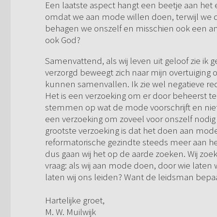
Een laatste aspect hangt een beetje aan he
omdat we aan mode willen doen, terwijl we d
behagen we onszelf en misschien ook een an
ook God?
Samenvattend, als wij leven uit geloof zie i
verzorgd beweegt zich naar mijn overtuiging
kunnen samenvallen. Ik zie wel negatieve r
Het is een verzoeking om er door beheerst t
stemmen op wat de mode voorschrijft en niet 
een verzoeking om zoveel voor onszelf nodig
grootste verzoeking is dat het doen aan mode
reformatorische gezindte steeds meer aan het
dus gaan wij het op de aarde zoeken. Wij zoek
vraag: als wij aan mode doen, door wie laten 
laten wij ons leiden? Want de leidsman bep
Hartelijke groet,
M. W. Muilwijk