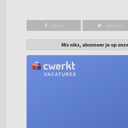
delen
tweeten
Mis niks, abonneer je op onz