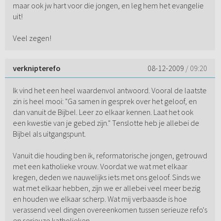
maar ook jw hart voor die jongen, en leg hem het evangelie
uit!
Veel zegen!
verknipterefo
08-12-2009
/ 09:20
Ik vind het een heel waardenvol antwoord. Vooral de laatste
zin is heel mooi: "Ga samen in gesprek over het geloof, en
dan vanuit de Bijbel. Leer zo elkaar kennen. Laat het ook
een kwestie van je gebed zijn." Tenslotte heb je allebei de
Bijbel als uitgangspunt.
Vanuit die houding ben ik, reformatorische jongen, getrouwd
met een katholieke vrouw. Voordat we wat met elkaar
kregen, deden we nauwelijks iets met ons geloof. Sinds we
wat met elkaar hebben, zijn we er allebei veel meer bezig
en houden we elkaar scherp. Wat mij verbaasde is hoe
verassend veel dingen overeenkomen tussen serieuze refo's
en serieuze katholieken.