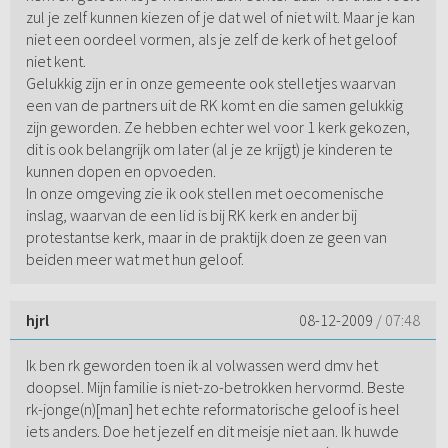
zul je zelf kunnen kiezen of je dat wel of niet wilt. Maar je kan
niet een oordeel vormen, als je zelf de kerk of het geloof
niet kent.
Gelukkig zijn er in onze gemeente ook stelletjes waarvan
een van de partners uit de RK komt en die samen gelukkig
zijn geworden. Ze hebben echter wel voor 1 kerk gekozen,
dit is ook belangrijk om later (al je ze krijgt) je kinderen te
kunnen dopen en opvoeden.
In onze omgeving zie ik ook stellen met oecomenische
inslag, waarvan de een lid is bij RK kerk en ander bij
protestantse kerk, maar in de praktijk doen ze geen van
beiden meer wat met hun geloof.
hjrl
08-12-2009
/ 07:48
Ik ben rk geworden toen ik al volwassen werd dmv het
doopsel. Mijn familie is niet-zo-betrokken hervormd. Beste
rk-jonge(n)[man] het echte reformatorische geloof is heel
iets anders. Doe het jezelf en dit meisje niet aan. Ik huwde