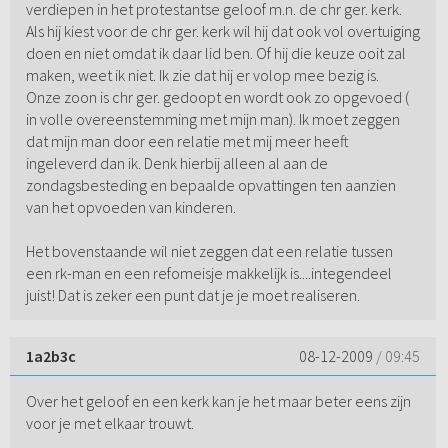
verdiepen in het protestantse geloof m.n. de chr ger. kerk.
Als hij kiest voor de chr ger. kerk wil hij dat ook vol overtuiging
doen en niet omdat ik daar lid ben. Of hij die keuze ooit zal
maken, weet ik niet. Ik zie dat hij er volop mee bezig is.
Onze zoon is chr ger. gedoopt en wordt ook zo opgevoed (
in volle overeenstemming met mijn man). Ik moet zeggen
dat mijn man door een relatie met mij meer heeft
ingeleverd dan ik. Denk hierbij alleen al aan de
zondagsbesteding en bepaalde opvattingen ten aanzien
van het opvoeden van kinderen.
Het bovenstaande wil niet zeggen dat een relatie tussen
een rk-man en een refomeisje makkelijk is....integendeel
juist! Dat is zeker een punt dat je je moet realiseren.
1a2b3c
08-12-2009
/ 09:45
Over het geloof en een kerk kan je het maar beter eens zijn
voor je met elkaar trouwt.