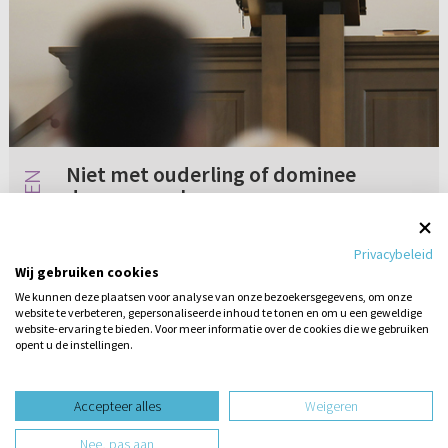
Niet met ouderling of dominee
durven spreken
Mijn probleem is dat ik met geen ouderling of
Privacybeleid
dominee durf te spreken over het niet hebben
Wij gebruiken cookies
van vrijmoedigheid voor het Heilig Avondmaal
We kunnen deze plaatsen voor analyse van onze bezoekersgegevens, om onze
omdat er altijd maar wordt gezegd dat ik God
website te verbeteren, gepersonaliseerde inhoud te tonen en om u een geweldige
2 reacties
07-12-2020
niet echt nodig heb...
website-ervaring te bieden. Voor meer informatie over de cookies die we gebruiken
opent u de instellingen.
Stel hier
een vraag
design website door
Accepteer alles
Weigeren
website-ontwikkeling door
Nee, pas aan