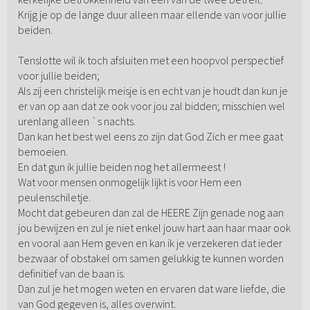
Krijg je op de lange duur alleen maar ellende van voor jullie
beiden.
Tenslotte wil ik toch afsluiten met een hoopvol perspectief
voor jullie beiden;
Als zij een christelijk meisje is en echt van je houdt dan kun je
er van op aan dat ze ook voor jou zal bidden; misschien wel
urenlang alleen `s nachts.
Dan kan het best wel eens zo zijn dat God Zich er mee gaat
bemoeien.
En dat gun ik jullie beiden nog het allermeest !
Wat voor mensen onmogelijk lijkt is voor Hem een
peulenschiletje.
Mocht dat gebeuren dan zal de HEERE Zijn genade nog aan
jou bewijzen en zul je niet enkel jouw hart aan haar maar ook
en vooral aan Hem geven en kan ik je verzekeren dat ieder
bezwaar of obstakel om samen gelukkig te kunnen worden
definitief van de baan is.
Dan zul je het mogen weten en ervaren dat ware liefde, die
van God gegeven is, alles overwint.