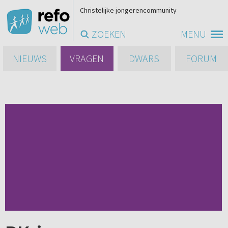
Christelijke jongerencommunity
ZOEKEN
MENU
NIEUWS
VRAGEN
DWARS
FORUM