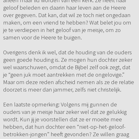
alleen maar lid worden van een kerk. Ze heeft haar
geloof beleden en daarin haar leven aan de Heere
over gegeven. Dat kan, dat wil ze toch niet ongedaan
maken, om een vriend te hebben? Wat belet jou om
je te verdiepen in het geloof van je meisje, om zo
samen voor de Heere te buigen.
Overigens denk ik wel, dat de houding van de ouders
geen goede houding is. Ze mogen hun dochter zeker
wel waarschuwen, omdat de Bijbel zelf ook zegt, dat
je “geen juk moet aantrekken met de ongelovige.”
Maar om deze reden afscheid nemen als ze de relatie
doorzet is meer dan jammer, zelfs niet christelijk.
Een laatste opmerking: Volgens mij gunnen de
ouders van je meisje haar zeker wel dat ze gelukkig
wordt. Kun jij je voorstellen dat ze er moeite mee
hebben, dat hun dochter een “niet-op-het-geloof-
betrokken-jongen” heeft gevonden? Ze willen graag