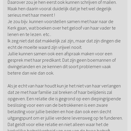
Daarover zou je hen eerst ook kunnen schrijven of mailen.
Maak hen daarin vooral duidelijk dat je het wel degelijk
serieus met haar meent !
Je zou bijv. kunnen voorstellen samen met haar naar de
Kerk gaan, wat boeken over het geloof van haar vader te
lenen en te lezen. etc..
Ik zeg niet dat dat makkelijk zal zijn, maar dat zijn dingen die
echt de moeite waard zijn vrijwel nooit.
Jullie kunnen samen ook een afspraak maken voor een
gesprek met haar predikant. Dat zijn geen boemannen of
dwingelanden en ze kennen dit soort problemen vaak
betere dan wie dan ook.
Als je echt van haar houdt kun je het niet van haar verlangen
dat ze met haar familie zal breken of haar belijdenis zal
opgeven. Een relatie die is gegrond op een diepingrijpende
beslissing voor een van de betrokkenen is een zware
belasting voor jullie beiden en hoe dan ook een slecht
uitgangspunt om er jullie verdere levensweg op te funderen.
Dat geldt voor elke relatie en niet alleen waar het de
kerkelijke betrokkenheid van een van de twee betreft.