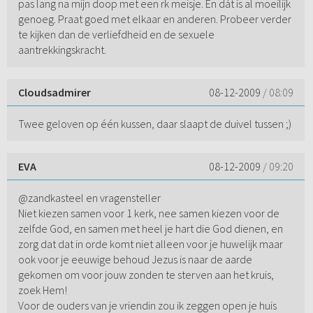
pas lang na mijn doop met een rk meisje. En dát is al moeilijk
genoeg. Praat goed met elkaar en anderen. Probeer verder
te kijken dan de verliefdheid en de sexuele
aantrekkingskracht.
Cloudsadmirer
08-12-2009
/ 08:09
Twee geloven op één kussen, daar slaapt de duivel tussen ;)
EVA
08-12-2009
/ 09:20
@zandkasteel en vragensteller
Niet kiezen samen voor 1 kerk, nee samen kiezen voor de
zelfde God, en samen met heel je hart die God dienen, en
zorg dat dat in orde komt niet alleen voor je huwelijk maar
ook voor je eeuwige behoud Jezus is naar de aarde
gekomen om voor jouw zonden te sterven aan het kruis,
zoek Hem!
Voor de ouders van je vriendin zou ik zeggen open je huis