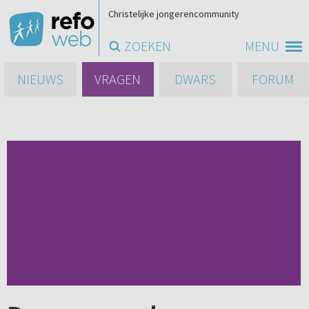
Christelijke jongerencommunity
ZOEKEN
MENU
NIEUWS
VRAGEN
DWARS
FORUM