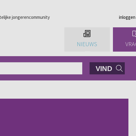
telijke jongerencommunity
inloggen
NIEUWS
VRA
VIND