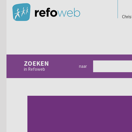
Chris
ZOEKEN
naar
in Refoweb