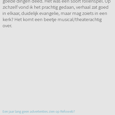
goede dingen deed. Het was een soort rollenspel. Op
zichzelf vond ik het prachtig gedaan, verhaal zat goed
in elkaar, duidelijk evangelie, maar mag zoiets in een
kerk? Het komt een beetje musical/theaterachtig
over.
Een jaar lang geen advertenties zien op Refoweb?