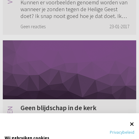
Kunnen er voorbeelden genoemd worden van
wanneer je zonden tegen de Heilige Geest
doet? Ik snap nooit goed hoe je dat doet. Ik
heb wel eens iemand gehoord dat je dan
Geen reacties
23-01-2017
bewust zegt dat Hij niet bestaat. ...
Geen blijdschap in de kerk
Wat ik al een hele tijd in mijn gedachten heb is
dit. Bij ons in de gemeente hoor ik eigenlijk
Privacybeleid
nooit het woord blijdschap. Ik kan die
Wij gebruiken cookies