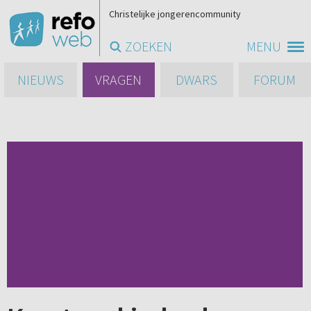
Christelijke jongerencommunity
ZOEKEN
MENU
NIEUWS
VRAGEN
DWARS
FORUM