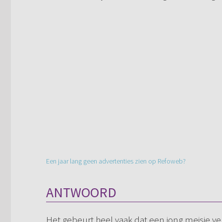
Een jaar lang geen advertenties zien op Refoweb?
ANTWOORD
Het gebeurt heel vaak dat een jong meisje ve