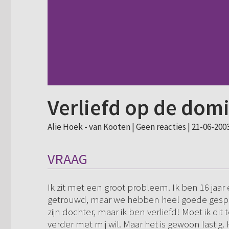
Verliefd op de dom
Alie Hoek - van Kooten |
Geen reacties
| 21-06-2003
VRAAG
Ik zit met een groot probleem. Ik ben 16 jaar 
getrouwd, maar we hebben heel goede gesprekk
zijn dochter, maar ik ben verliefd! Moet ik di
verder met mij wil. Maar het is gewoon lastig