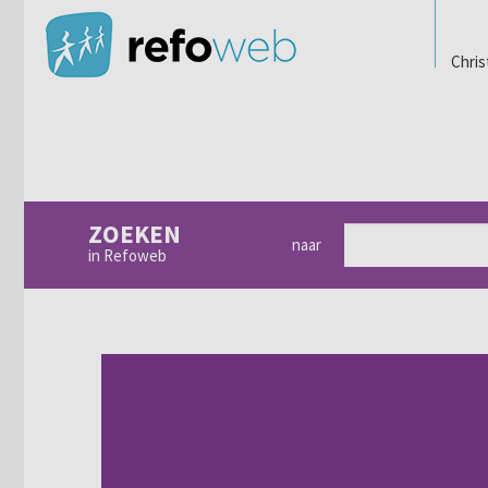
Chris
ZOEKEN
naar
in Refoweb