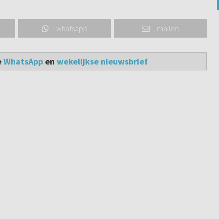
whatsapp
mailen
e
WhatsApp
en
wekelijkse nieuwsbrief