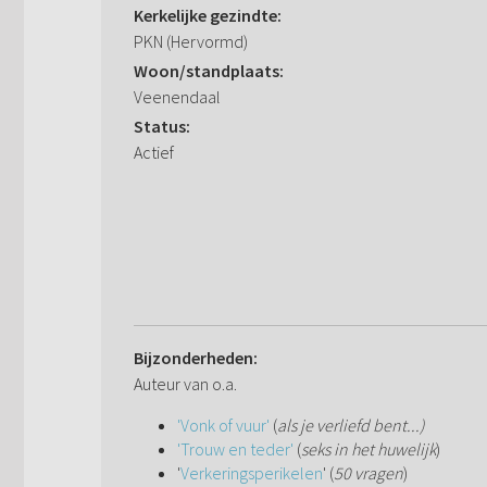
Kerkelijke gezindte:
PKN (Hervormd)
Woon/standplaats:
Veenendaal
Status:
Actief
Bijzonderheden:
Auteur van o.a.
'Vonk of vuur'
(
als je verliefd bent...)
'Trouw en teder'
(
seks in het huwelijk
)
'
Verkeringsperikelen
' (
50 vragen
)