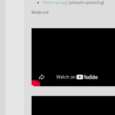
'Tiener op weg'
(
seksuele opvoeding
)
Bekijk ook: