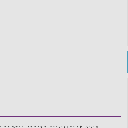
rliefd wordt op een ouder iemand die ze erg