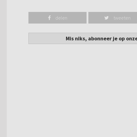
delen
tweeten
Mis niks, abonneer je op onz