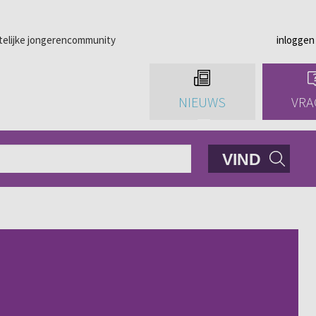
telijke jongerencommunity
inloggen
NIEUWS
VRA
VIND