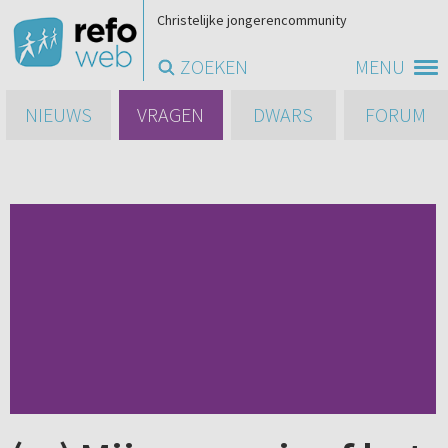
Christelijke jongerencommunity
ZOEKEN
MENU
NIEUWS
VRAGEN
DWARS
FORUM