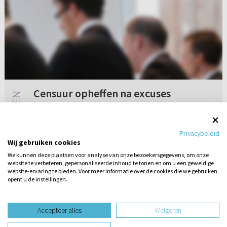
Censuur opheffen na excuses
Een familielid van ons is onder censuur gezet
omdat hij zich bemoeid heeft met het
Privacybeleid
‘onterecht’ afzetten van een ouderling in de
Wij gebruiken cookies
gemeente. Nu wil de kerkenraad het censuur
We kunnen deze plaatsen voor analyse van onze bezoekersgegevens, om onze
opheffen, maar alleen als hij...
website te verbeteren, gepersonaliseerde inhoud te tonen en om u een geweldige
Geen reacties
28-12-2020
website-ervaring te bieden. Voor meer informatie over de cookies die we gebruiken
opent u de instellingen.
Stel hier
een vraag
design website door
Accepteer alles
Weigeren
website-ontwikkeling door