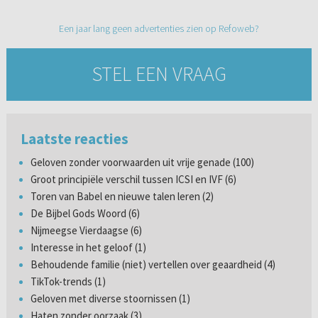
Een jaar lang geen advertenties zien op Refoweb?
STEL EEN VRAAG
Laatste reacties
Geloven zonder voorwaarden uit vrije genade (100)
Groot principiële verschil tussen ICSI en IVF (6)
Toren van Babel en nieuwe talen leren (2)
De Bijbel Gods Woord (6)
Nijmeegse Vierdaagse (6)
Interesse in het geloof (1)
Behoudende familie (niet) vertellen over geaardheid (4)
TikTok-trends (1)
Geloven met diverse stoornissen (1)
Haten zonder oorzaak (3)