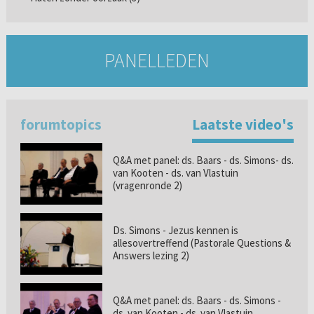
PANELLEDEN
forumtopics
Laatste video's
Q&A met panel: ds. Baars - ds. Simons- ds.
van Kooten - ds. van Vlastuin
(vragenronde 2)
Ds. Simons - Jezus kennen is
allesovertreffend (Pastorale Questions &
Answers lezing 2)
Q&A met panel: ds. Baars - ds. Simons -
ds. van Kooten - ds. van Vlastuin