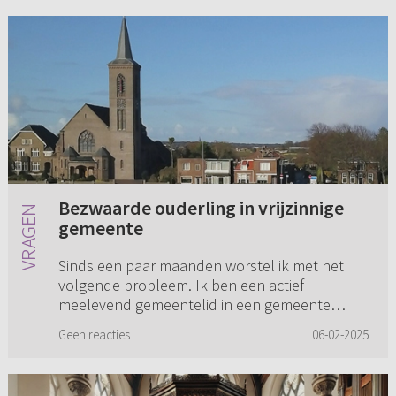
Bezwaarde ouderling in vrijzinnige
gemeente
Sinds een paar maanden worstel ik met het
volgende probleem. Ik ben een actief
meelevend gemeentelid in een gemeente
binnen de PKN. En sinds ongeveer een jaar
Geen reacties
06-02-2025
ook ouderling. Heb me hier altijd thuis g...