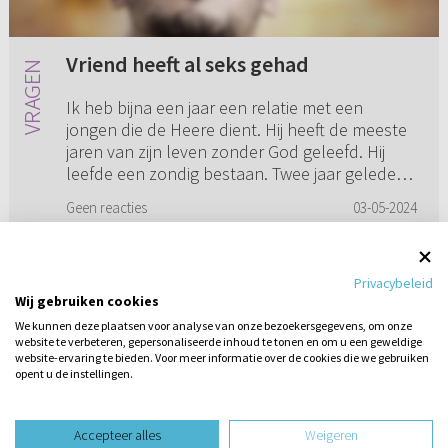
Vriend heeft al seks gehad
Ik heb bijna een jaar een relatie met een
jongen die de Heere dient. Hij heeft de meeste
jaren van zijn leven zonder God geleefd. Hij
leefde een zondig bestaan. Twee jaar geleden
kwam God in zijn leve...
Geen reacties
03-05-2024
Privacybeleid
Wij gebruiken cookies
1
2
3
4
5
...
12
We kunnen deze plaatsen voor analyse van onze bezoekersgegevens, om onze
website te verbeteren, gepersonaliseerde inhoud te tonen en om u een geweldige
website-ervaring te bieden. Voor meer informatie over de cookies die we gebruiken
opent u de instellingen.
Stel hier
een vraag
design website door
Accepteer alles
Weigeren