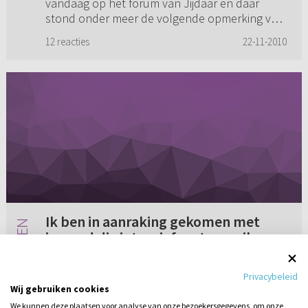
vandaag op het forum van Jijdaar en daar
stond onder meer de volgende opmerking van
iemand: “Hoe kan iemand de Heere Je...
12 reacties
22-11-2010
Ik ben in aanraking gekomen met
iemand die intensief met me wil
bidden (...) Hij mag geloven dat ik
Ik ben in aanraking gekomen met iemand die
bevrijd ga worden van de duivel.
Privacybeleid
intensief met me wil bidden. Ik heb de duivel in
Maar wat moet ik nu?
Wij gebruiken cookies
mij een vesting laten bouwen. Ik ben de duivel
We kunnen deze plaatsen voor analyse van onze bezoekersgegevens, om onze