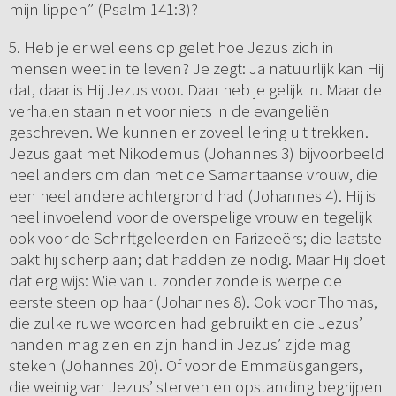
mijn lippen” (Psalm 141:3)?
5. Heb je er wel eens op gelet hoe Jezus zich in
mensen weet in te leven? Je zegt: Ja natuurlijk kan Hij
dat, daar is Hij Jezus voor. Daar heb je gelijk in. Maar de
verhalen staan niet voor niets in de evangeliën
geschreven. We kunnen er zoveel lering uit trekken.
Jezus gaat met Nikodemus (Johannes 3) bijvoorbeeld
heel anders om dan met de Samaritaanse vrouw, die
een heel andere achtergrond had (Johannes 4). Hij is
heel invoelend voor de overspelige vrouw en tegelijk
ook voor de Schriftgeleerden en Farizeeërs; die laatste
pakt hij scherp aan; dat hadden ze nodig. Maar Hij doet
dat erg wijs: Wie van u zonder zonde is werpe de
eerste steen op haar (Johannes 8). Ook voor Thomas,
die zulke ruwe woorden had gebruikt en die Jezus’
handen mag zien en zijn hand in Jezus’ zijde mag
steken (Johannes 20). Of voor de Emmaüsgangers,
die weinig van Jezus’ sterven en opstanding begrijpen