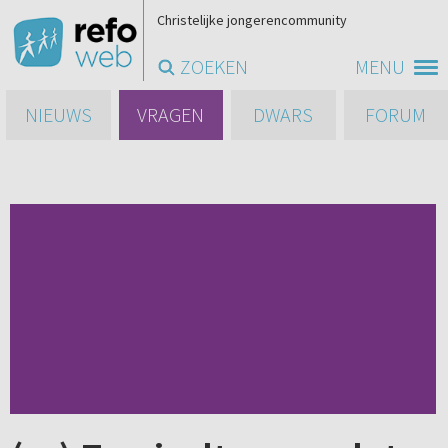
Christelijke jongerencommunity
ZOEKEN
MENU
NIEUWS
VRAGEN
DWARS
FORUM