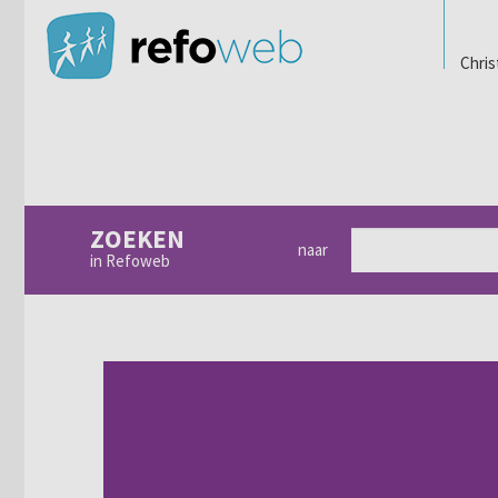
Chris
ZOEKEN
naar
in Refoweb