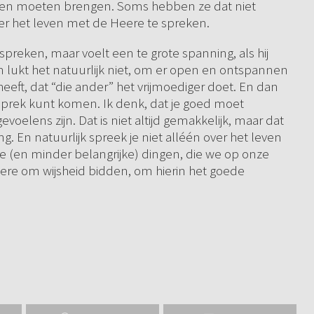
rden moeten brengen. Soms hebben ze dat niet
er het leven met de Heere te spreken.
r spreken, maar voelt een te grote spanning, als hij
 lukt het natuurlijk niet, om er open en ontspannen
 heeft, dat “die ander” het vrijmoediger doet. En dan
gesprek kunt komen. Ik denk, dat je goed moet
oelens zijn. Dat is niet altijd gemakkelijk, maar dat
g. En natuurlijk spreek je niet alléén over het leven
e (en minder belangrijke) dingen, die we op onze
re om wijsheid bidden, om hierin het goede