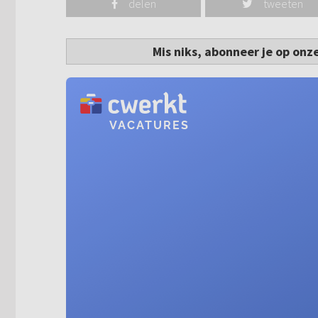
delen
tweeten
Mis niks, abonneer je op onz