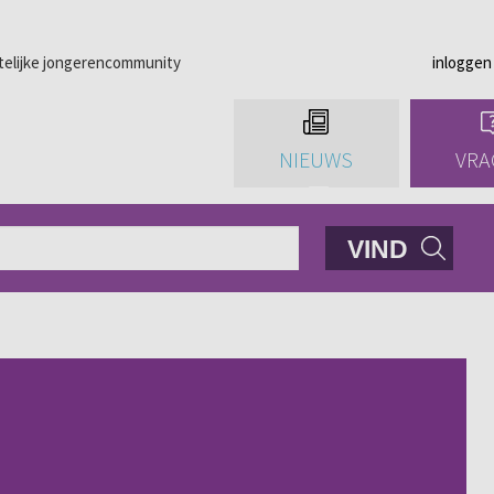
telijke jongerencommunity
inloggen
NIEUWS
VRA
VIND