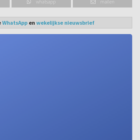
whatsapp
mailen
e
WhatsApp
en
wekelijkse nieuwsbrief