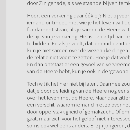
door Zijn genade, als we staande blijven tem
Hoort een verkering daar óók bij? Niet bij voo
iemand ontmoet, met wie je het leven wilt de
fundament staan, als je samen de Heere wilt 
de tijd van je verkering. Het is dan altijd aan
te bidden. En als je voelt, dat iemand daarto
kun je niet samen over de wezenlijke dingen sp
de relatie niet voort te zetten. Hoe je dat voe
En dan ontstaat er een gevoel van vervreemdi
van de Heere hebt, kun je ook in de ‘gewone
Toch wil ik het hier niet bij laten. Daarmee 
dat je door de leiding van de Heere nog een
over het leven met de Heere. Maar daar zitten
een verschil, waarom iemand niet zo over het 
door oppervlakkigheid of gemakzucht. Of omda
gaat, maar zich voor het geloof niet interessee
soms ook wel eens anders. Er zijn jongeren, d