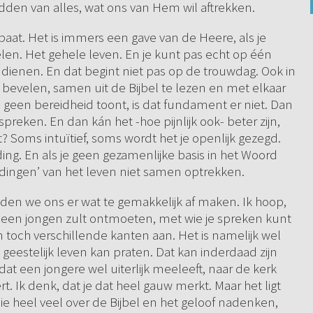
idden van alles, wat ons van Hem wil aftrekken.
rbaat. Het is immers een gave van de Heere, als je
len. Het gehele leven. En je kunt pas echt op één
dienen. En dat begint niet pas op de trouwdag. Ook in
 te bevelen, samen uit de Bijbel te lezen en met elkaar
e geen bereidheid toont, is dat fundament er niet. Dan
reken. En dan kán het -hoe pijnlijk ook- beter zijn,
lt? Soms intuïtief, soms wordt het je openlijk gezegd.
ng. En als je geen gezamenlijke basis in het Woord
 dingen’ van het leven niet samen optrekken.
zouden we ons er wat te gemakkelijk af maken. Ik hoop,
s een jongen zult ontmoeten, met wie je spreken kunt
 toch verschillende kanten aan. Het is namelijk wel
geestelijk leven kan praten. Dat kan inderdaad zijn
t een jongere wel uiterlijk meeleeft, naar de kerk
rt. Ik denk, dat je dat heel gauw merkt. Maar het ligt
ie heel veel over de Bijbel en het geloof nadenken,