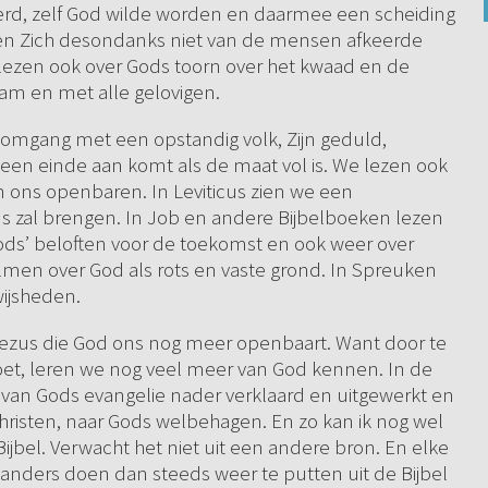
d, zelf God wilde worden en daarmee een scheiding
en Zich desondanks niet van de mensen afkeerde
lezen ook over Gods toorn over het kwaad en de
m en met alle gelovigen.
 omgang met een opstandig volk, Zijn geduld,
een einde aan komt als de maat vol is. We lezen ook
an ons openbaren. In Leviticus zien we een
s zal brengen. In Job en andere Bijbelboeken lezen
ods’ beloften voor de toekomst en ook weer over
almen over God als rots en vaste grond. In Spreuken
ijsheden.
ezus die God ons nog meer openbaart. Want door te
doet, leren we nog veel meer van God kennen. In de
van Gods evangelie nader verklaard en uitgewerkt en
christen, naar Gods welbehagen. En zo kan ik nog wel
jbel. Verwacht het niet uit een andere bron. En elke
s anders doen dan steeds weer te putten uit de Bijbel