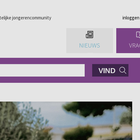
telijke jongerencommunity
inloggen
NIEUWS
VRA
VIND