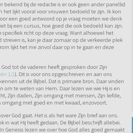
 bekend bij de redactie is er ook geen ander panellid
 het lijkt vooral voor vrouwen bedoeld te zijn. Ik kon
r voor een goed antwoord op je vraag moeten we denk
 niet bij een cursus, hoe goed die ook bedoeld kan zijn.
ich specifiek richt op deze vraag. Want alhoewel het
 streven is, kan je daar zomaar op de verkeerde plek
m lijkt het me zinvol daar op in te gaan en deze
 God tot de vaderen heeft gesproken door Zijn
ën 1:1
). Dit is voor ons opgeschreven en aan ons
kennen uit de Bijbel. Dat is primaire bron. Daar vinden
en om te weten van Hem. Daar lezen we wie Hij is en
lmacht, Zijn daden, Zijn omgang met mensen, Zijn liefde,
Zijn omgang met goed en met kwaad, enzovoort.
ver God gaat. Het is als het ware Zijn brief aan ons.
ok in wat Hij heeft gedaan. De Bijbel beschrijft allebei.
 In Genesis lezen we over hoe God alles goed gemaakt