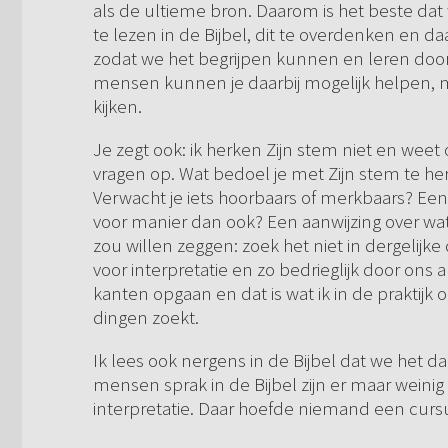
als de ultieme bron. Daarom is het beste d
te lezen in de Bijbel, dit te overdenken en da
zodat we het begrijpen kunnen en leren door
mensen kunnen je daarbij mogelijk helpen, 
kijken.
Je zegt ook: ik herken Zijn stem niet en weet oo
vragen op. Wat bedoel je met Zijn stem te he
Verwacht je iets hoorbaars of merkbaars? Ee
voor manier dan ook? Een aanwijzing over wat 
zou willen zeggen: zoek het niet in dergelijke
voor interpretatie en zo bedrieglijk door ons arg
kanten opgaan en dat is wat ik in de praktijk 
dingen zoekt.
Ik lees ook nergens in de Bijbel dat we het d
mensen sprak in de Bijbel zijn er maar weinig
interpretatie. Daar hoefde niemand een cursu