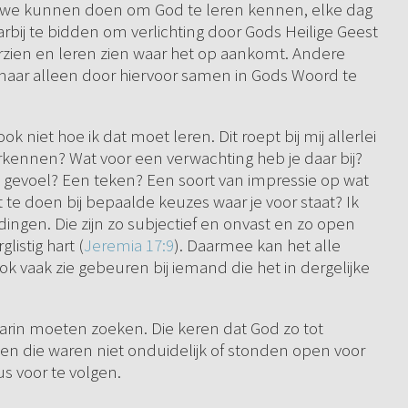
at we kunnen doen om God te leren kennen, elke dag
arbij te bidden om verlichting door Gods Heilige Geest
zien en leren zien waar het op aankomt. Andere
maar alleen door hiervoor samen in Gods Woord te
k niet hoe ik dat moet leren. Dit roept bij mij allerlei
rkennen? Wat voor een verwachting heb je daar bij?
n gevoel? Een teken? Een soort van impressie op wat
te doen bij bepaalde keuzes waar je voor staat? Ik
 dingen. Die zijn zo subjectief en onvast en zo open
listig hart (
Jeremia 17:9
). Daarmee kan het alle
ook vaak zie gebeuren bij iemand die het in dergelijke
aarin moeten zoeken. Die keren dat God zo tot
 en die waren niet onduidelijk of stonden open voor
s voor te volgen.