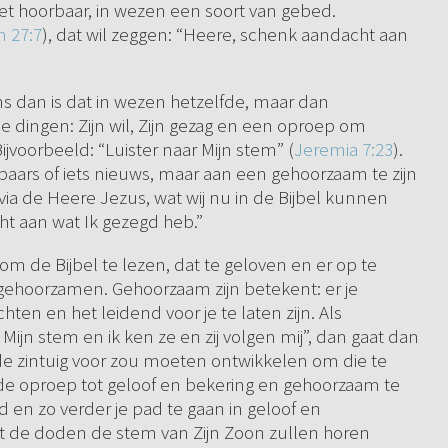
iet hoorbaar, in wezen een soort van gebed.
 27:7
), dat wil zeggen: “Heere, schenk aandacht aan
s dan is dat in wezen hetzelfde, maar dan
ie dingen: Zijn wil, Zijn gezag en een oproep om
ijvoorbeeld: “Luister naar Mijn stem” (
Jeremia 7:23
).
aars of iets nieuws, maar aan een gehoorzaam te zijn
 via de Heere Jezus, wat wij nu in de Bijbel kunnen
t aan wat Ik gezegd heb.”
om de Bijbel te lezen, dat te geloven en er op te
gehoorzamen. Gehoorzaam zijn betekent: er je
hten en het leidend voor je te laten zijn. Als
Mijn stem en ik ken ze en zij volgen mij”, dan gaat dan
de zintuig voor zou moeten ontwikkelen om die te
e oproep tot geloof en bekering en gehoorzaam te
d en zo verder je pad te gaan in geloof en
t de doden de stem van Zijn Zoon zullen horen