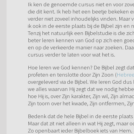
Ik ken de genoemde cursus niet en voor zover
die dit kent. Ik heb het een beetje bekeken en
verder niet zoveel inhoudelijks vinden. Maa
ik ook in de eerste plaats bij de Bijbel zijn en
Tenzij het natuurlijk een Bijbelstudie is die z
beter leren kennen van God op zich een goed
en op de verkeerde manier naar zoeken. Daaro
cursus verder te laten voor wat het is.
Hoe leren we God kennen? De Bijbel zegt dat
profeten en tenslotte door Zijn Zoon (
Hebree
overgeleverd via de Bijbel. We leren God dus 
we alles waarvan Hij zegt dat we nodig hebb
hoe Hij is, over Zijn karakter, Zijn wil, Zijn a
Zijn toorn over het kwade, Zijn ontfermen, 
Bedenk dat de hele Bijbel in de eerste plaats o
Maar dat zit niet alleen in wat Hij zegt, maar o
Zo openbaart ieder Bijbelboek iets van Hem.