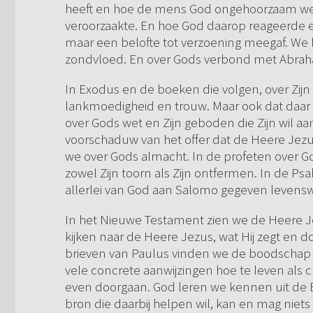
heeft en hoe de mens God ongehoorzaam wer
veroorzaakte. En hoe God daarop reageerde 
maar een belofte tot verzoening meegaf. We 
zondvloed. En over Gods verbond met Abraha
In Exodus en de boeken die volgen, over Zijn
lankmoedigheid en trouw. Maar ook dat daar 
over Gods wet en Zijn geboden die Zijn wil a
voorschaduw van het offer dat de Heere Jezu
we over Gods almacht. In de profeten over G
zowel Zijn toorn als Zijn ontfermen. In de Ps
allerlei van God aan Salomo gegeven levensw
In het Nieuwe Testament zien we de Heere J
kijken naar de Heere Jezus, wat Hij zegt en 
brieven van Paulus vinden we de boodschap 
vele concrete aanwijzingen hoe te leven als 
even doorgaan. God leren we kennen uit de Bi
bron die daarbij helpen wil, kan en mag niet