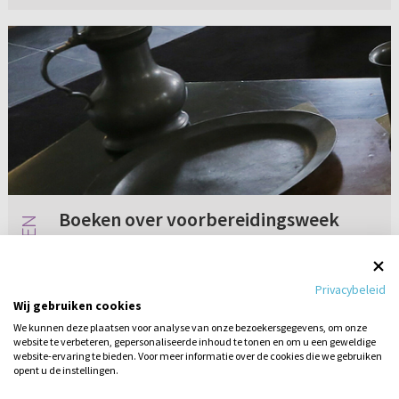
Boeken over voorbereidingsweek
Welke (dag)boekjes zijn er zoal speciaal te
gebruiken in de voorbereidingsweek richting de
Privacybeleid
Avondmaalsviering? Ik meende dat ds. J.
Wij gebruiken cookies
Westerink er een boekje voor geschreven heeft
We kunnen deze plaatsen voor analyse van onze bezoekersgegevens, om onze
maar weet geen concrete...
website te verbeteren, gepersonaliseerde inhoud te tonen en om u een geweldige
4 reacties
03-03-2020
website-ervaring te bieden. Voor meer informatie over de cookies die we gebruiken
opent u de instellingen.
Stel hier