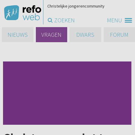
Christelijke jongerencommunity
ZOEKEN
MENU
NIEUWS
VRAGEN
DWARS
FORUM