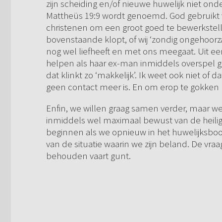
zijn scheiding en/of nieuwe huwelijk niet ond
Mattheüs 19:9 wordt genoemd. God gebruikt 
christenen om een groot goed te bewerkstellige
bovenstaande klopt, of wij ‘zondig ongehoorz
nog wel liefheeft en met ons meegaat. Uit e
helpen als haar ex-man inmiddels overspel ge
dat klinkt zo ‘makkelijk’. Ik weet ook niet of d
geen contact meer is. En om erop te gokken li
Enfin, we willen graag samen verder, maar we
inmiddels wel maximaal bewust van de heilig
beginnen als we opnieuw in het huwelijksboot
van de situatie waarin we zijn beland. De vra
behouden vaart gunt.