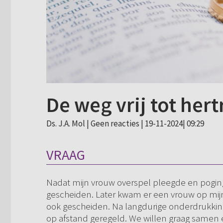
De weg vrij tot he
Ds. J.A. Mol |
Geen reacties
| 19-11-2024| 09:29
VRAAG
Nadat mijn vrouw overspel pleegde en pogingen
gescheiden. Later kwam er een vrouw op mijn p
ook gescheiden. Na langdurige onderdrukking d
op afstand geregeld. We willen graag samen e