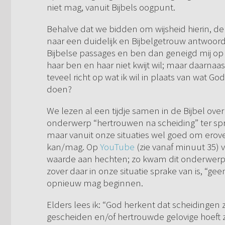
niet mag, vanuit Bijbels oogpunt.
Behalve dat we bidden om wijsheid hierin, de B
naar een duidelijk en Bijbelgetrouw antwoord.
Bijbelse passages en ben dan geneigd mij op 
haar ben en haar niet kwijt wil; maar daarnaast
teveel richt op wat ik wil in plaats van wat God
doen?
We lezen al een tijdje samen in de Bijbel o
onderwerp “hertrouwen na scheiding” ter spr
maar vanuit onze situaties wel goed om erove
kan/mag. Op
YouTube
(zie vanaf minuut 35) 
waarde aan hechten; zo kwam dit onderwerp on
zover daar in onze situatie sprake van is, “geen
opnieuw mag beginnen.
Elders lees ik: “God herkent dat scheidingen 
gescheiden en/of hertrouwde gelovige hoeft zi