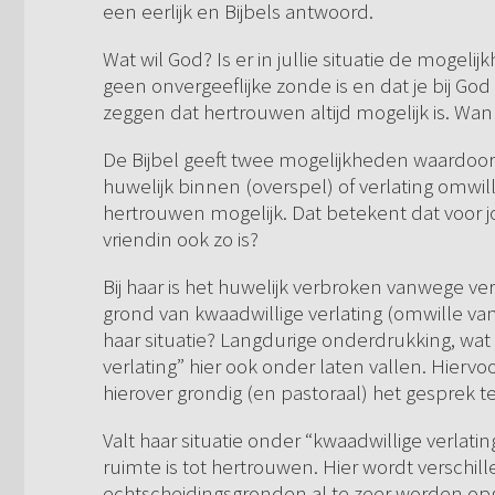
een eerlijk en Bijbels antwoord.
Wat wil God? Is er in jullie situatie de mogeli
geen onvergeeflijke zonde is en dat je bij Go
zeggen dat hertrouwen altijd mogelijk is. Wan
De Bijbel geeft twee mogelijkheden waardoor
huwelijk binnen (overspel) of verlating omwille
hertrouwen mogelijk. Dat betekent dat voor jou
vriendin ook zo is?
Bij haar is het huwelijk verbroken vanwege ver
grond van kwaadwillige verlating (omwille van 
haar situatie? Langdurige onderdrukking, wat
verlating” hier ook onder laten vallen. Hiervoo
hierover grondig (en pastoraal) het gesprek
Valt haar situatie onder “kwaadwillige verlatin
ruimte is tot hertrouwen. Hier wordt verschill
echtscheidingsgronden al te zeer worden op