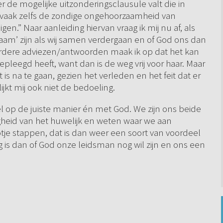
er de mogelijke uitzonderingsclausule valt die in
vaak zelfs de zondige ongehoorzaamheid van
n.” Naar aanleiding hiervan vraag ik mij nu af, als
aam’ zijn als wij samen verdergaan en of God ons dan
erdere adviezen/antwoorden maak ik op dat het kan
pleegd heeft, want dan is de weg vrij voor haar. Maar
at is na te gaan, gezien het verleden en het feit dat er
jkt mij ook niet de bedoeling.
l op de juiste manier én met God. We zijn ons beide
heid van het huwelijk en weten waar we aan
je stappen, dat is dan weer een soort van voordeel
ag is dan of God onze leidsman nog wil zijn en ons een