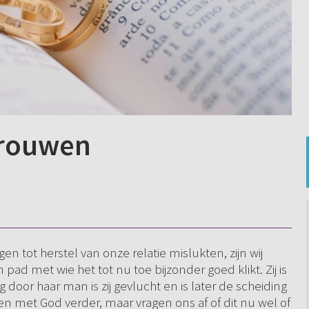
rtrouwen
 tot herstel van onze relatie mislukten, zijn wij
ad met wie het tot nu toe bijzonder goed klikt. Zij is
oor haar man is zij gevlucht en is later de scheiding
n met God verder, maar vragen ons af of dit nu wel of