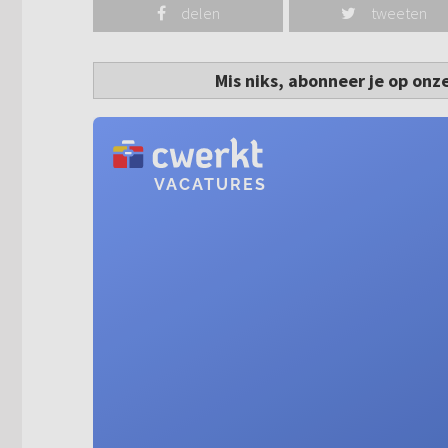
delen
tweeten
Mis niks, abonneer je op onz