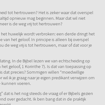
jkheid tot hertrouwen? Het is zeker waar dat overspel
d altijd opnieuw mag beginnen. Maar dat wil niet
neer is de weg vrij tot hertrouwen?
 het huwelijk wordt verbroken: een derde dringt het
 van het geloof. In principe is alleen bij overspel
 de weg vrij is tot hertrouwen, maar of dat voor je
lating. In de Bijbel lezen we van echtscheiding op
het geloof, 1 Korinthe 7). Is dat van toepassing op
 is dat precies? Sommigen willen “moedwillige
r wil ik je graag naar je eigen predikant verwijzen om
 te kunnen voeren.
g” dat is het nog steeds de vraag of er Bijbels gezien
end over gedacht. Ik ben bang dat in de praktijk
gerekt.