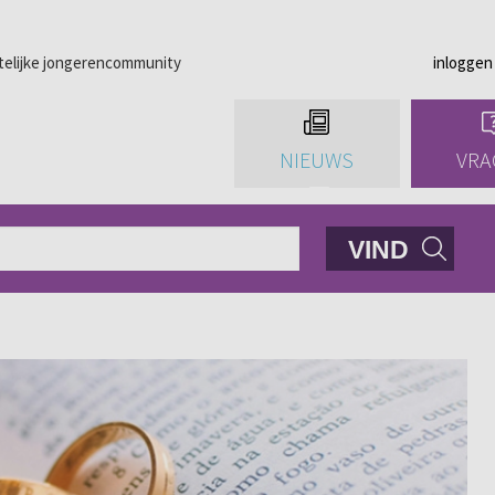
telijke jongerencommunity
inloggen
NIEUWS
VRA
VIND