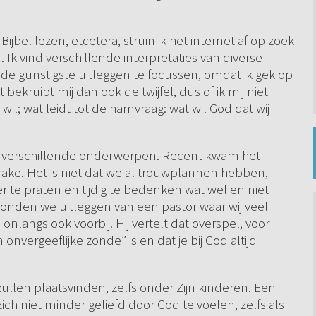
ijbel lezen, etcetera, struin ik het internet af op zoek
 Ik vind verschillende interpretaties van diverse
de gunstigste uitleggen te focussen, omdat ik gek op
 bekruipt mij dan ook de twijfel, dus of ik mij niet
 wil; wat leidt tot de hamvraag: wat wil God dat wij
ver verschillende onderwerpen. Recent kwam het
ake. Het is niet dat we al trouwplannen hebben,
r te praten en tijdig te bedenken wat wel en niet
vonden we uitleggen van een pastor waar wij veel
langs ook voorbij. Hij vertelt dat overspel, voor
 onvergeeflijke zonde” is en dat je bij God altijd
zullen plaatsvinden, zelfs onder Zijn kinderen. Een
ch niet minder geliefd door God te voelen, zelfs als