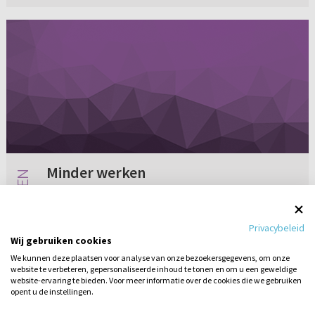
Minder werken
Een half jaar geleden ben ik getrouwd. Aan de
ene kant vind ik het heerlijk om getrouwd te
Privacybeleid
zijn. Mijn eigen keuzes maken en mijn eigen
Wij gebruiken cookies
huishouden 'runnen'. En natuurlijk altijd
We kunnen deze plaatsen voor analyse van onze bezoekersgegevens, om onze
samen zijn met mijn lie...
website te verbeteren, gepersonaliseerde inhoud te tonen en om u een geweldige
11 reacties
26-05-2012
website-ervaring te bieden. Voor meer informatie over de cookies die we gebruiken
opent u de instellingen.
Stel hier