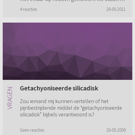
nu allebei aan dez...
4 reacties
26-05-2011
Getachyoniseerde silicadisk
Zou iemand mij kunnen vertellen of het
pijnbestrijdende middel de “getachyoniseerde
silicadisk” bijbels verantwoord is?
Geen reacties
26-05-2009