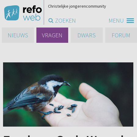
Christelijke jongerencommunity
ZOEKEN
MENU
NIEUWS
VRAGEN
DWARS
FORUM