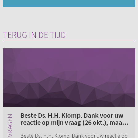
TERUG IN DE TIJD
Beste Ds. H.H. Klomp. Dank voor uw
reactie op mijn vraag (26 okt.), maar
ik heb wel eens geprobeerd om via
Beste Ds. H.H. Klomp. Dank voor uw reactie op
via te zeggen dat ik helemaal niet op