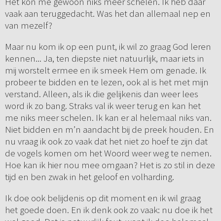
Het kon me gewoon niks meer schelen. Ik heb daar
vaak aan teruggedacht. Was het dan allemaal nep en
van mezelf?
Maar nu kom ik op een punt, ik wil zo graag God leren
kennen... Ja, ten diepste niet natuurlijk, maar iets in
mij worstelt ermee en ik smeek Hem om genade. Ik
probeer te bidden en te lezen, ook al is het met mijn
verstand. Alleen, als ik die gelijkenis dan weer lees
word ik zo bang. Straks val ik weer terug en kan het
me niks meer schelen. Ik kan er al helemaal niks van.
Niet bidden en m’n aandacht bij de preek houden. En
nu vraag ik ook zo vaak dat het niet zo hoef te zijn dat
de vogels komen om het Woord weer weg te nemen.
Hoe kan ik hier nou mee omgaan? Het is zo stil in deze
tijd en ben zwak in het geloof en volharding.
Ik doe ook belijdenis op dit moment en ik wil graag
het goede doen. En ik denk ook zo vaak: nu doe ik het