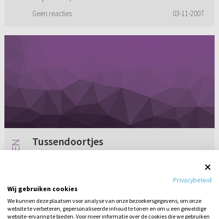
Geen reacties
03-11-2007
Tussendoortjes
Gisteren heb ik mijn bloedsuiker laten
'opmeten'... en wat blijkt? Ik heb véél te weinig
Privacybeleid
suiker in mijn bloed, daarom ben ik ook vaak
Wij gebruiken cookies
moe en duizelig. Dat komt dus daar vandaan!
We kunnen deze plaatsen voor analyse van onze bezoekersgegevens, om onze
Het is zo dat ik zo mi...
website te verbeteren, gepersonaliseerde inhoud te tonen en om u een geweldige
4 reacties
03-11-2009
website-ervaring te bieden. Voor meer informatie over de cookies die we gebruiken