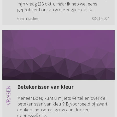
mijn vraag (26 okt.), maar ik heb wel eens
deze ouderling verliefd was. (...)
geprobeerd om via via te zeggen dat ik
Heeft u misschien nog een andere
helemaal niet op deze ouderling verliefd was.
oplossing?
Geen reacties
03-11-2007
Daarop reageerde hij niet....
Betekenissen van kleur
Meneer Boer, kunt u mij iets vertellen over de
betekenissen van kleur? Bijvoorbeeld bij zwart
denken mensen al gauw aan donker,
depressief, enz.