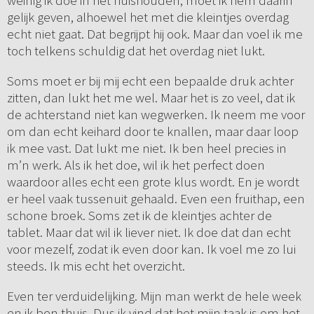
weinig ik doe in het huishouden, moet ik hem daarin
gelijk geven, alhoewel het met die kleintjes overdag
echt niet gaat. Dat begrijpt hij ook. Maar dan voel ik me
toch telkens schuldig dat het overdag niet lukt.
Soms moet er bij mij echt een bepaalde druk achter
zitten, dan lukt het me wel. Maar het is zo veel, dat ik
de achterstand niet kan wegwerken. Ik neem me voor
om dan echt keihard door te knallen, maar daar loop
ik mee vast. Dat lukt me niet. Ik ben heel precies in
m’n werk. Als ik het doe, wil ik het perfect doen
waardoor alles echt een grote klus wordt. En je wordt
er heel vaak tussenuit gehaald. Even een fruithap, een
schone broek. Soms zet ik de kleintjes achter de
tablet. Maar dat wil ik liever niet. Ik doe dat dan echt
voor mezelf, zodat ik even door kan. Ik voel me zo lui
steeds. Ik mis echt het overzicht.
Even ter verduidelijking. Mijn man werkt de hele week
en ik ben thuis. Dus ik vind dat het mijn taak is om het