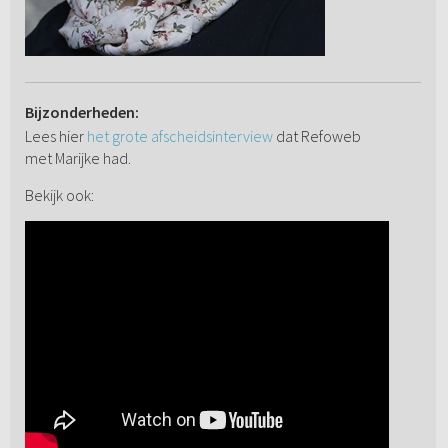
Bijzonderheden:
Lees hier
het grote afscheidsinterview
dat Refoweb
met Marijke had.
Bekijk ook: