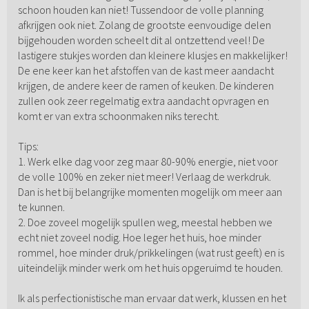
schoon houden kan niet! Tussendoor de volle planning
afkrijgen ook niet. Zolang de grootste eenvoudige delen
bijgehouden worden scheelt dit al ontzettend veel! De
lastigere stukjes worden dan kleinere klusjes en makkelijker!
De ene keer kan het afstoffen van de kast meer aandacht
krijgen, de andere keer de ramen of keuken. De kinderen
zullen ook zeer regelmatig extra aandacht opvragen en
komt er van extra schoonmaken niks terecht.
Tips:
1. Werk elke dag voor zeg maar 80-90% energie, niet voor
de volle 100% en zeker niet meer! Verlaag de werkdruk.
Dan is het bij belangrijke momenten mogelijk om meer aan
te kunnen.
2. Doe zoveel mogelijk spullen weg, meestal hebben we
echt niet zoveel nodig. Hoe leger het huis, hoe minder
rommel, hoe minder druk/prikkelingen (wat rust geeft) en is
uiteindelijk minder werk om het huis opgeruimd te houden.
Ik als perfectionistische man ervaar dat werk, klussen en het