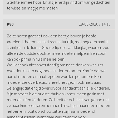
Sterkte ermee hoor! En als je het fijn vind om van gedachten
te wisselen mag je me mailen.
K80
19-06-2020
/ 14:10
Zo te horen gaat het ook een beetje boven je hoofd
groeien. Is helemaal niet raar natuurlijk, met nog een aantal
kleintjes in de luiers. Goede tip ook van Marijke, waarom zou
alleen de oudste dochter mee moeten helpen? Een zoon
kan ook prima in huis mee helpen!
Wellicht ook niet onverstandig om na te denken wat u er
over denkt of er nog meer kinderen komen. Kan je dat wel
aan of moeten er maatregelen worden genomen? Een
moeder die overbelast is heeft het gezin ook niets aan.
Belangrijk dat er tijd over is voor aandacht aan alle kinderen.
Mijn moeder is de oudste thuis en komt uit een gezin met
meer dan tien kinderen. Ze heeft er echt last van gehad dat
ze haar kinderen jaren herrinerd als altijd maar mee moeten
helpen en nooit op schoot zitten bij haar moeder of
aandacht krijgen, want daar was geen tijd voor.