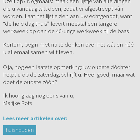
uzelf op? Nogmaals: maak een lijstje van alle dingen
die u vandaag wilt doen, zodat er afgestreept kàn
worden. Laat het lijstje zien aan uw echtgenoot, want
“de hele dag thuis” levert meestal een langere
werkweek op dan de 40-urige werkweek bij de baas!
Kortom, begin met na te denken over het wát en hóé
u allemaal samen wilt leven.
O ja, nog een laatste opmerking: uw oudste dóchter
helpt u op de zaterdag, schrijft u. Heel goed, maar wat
doet de oudste zóón?
Ik hoor graag nog eens van u,
Marijke Rots
Lees meer artikelen over:
huishouden