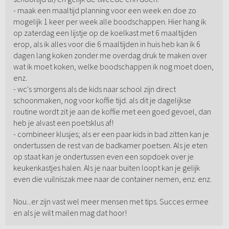
- maak een maaltijd planning voor een week en doe zo
mogelijk 1 keer per week alle boodschappen. Hier hang ik
op zaterdag een lijstje op de koelkast met 6 maaltijden
erop, als ik alles voor die 6 maaltijden in huis heb kan ik 6
dagen lang koken zonder me overdag druk te maken over
wat ik moet koken, welke boodschappen ik nog moet doen,
enz.
- wc's smorgens als de kids naar school zijn direct
schoonmaken, nog voor koffie tijd. als dit je dagelijkse
routine wordt zit je aan de koffie met een goed gevoel, dan
heb je alvast een poetsklus af!
- combineer klusjes; als er een paar kids in bad zitten kan je
ondertussen de rest van de badkamer poetsen. Als je eten
op staat kan je ondertussen even een sopdoek over je
keukenkastjes halen. Als je naar buiten loopt kan je gelijk
even die vuilniszak mee naar de container nemen, enz. enz.
Nou...er zijn vast wel meer mensen met tips. Succes ermee
en als je wilt mailen mag dat hoor!