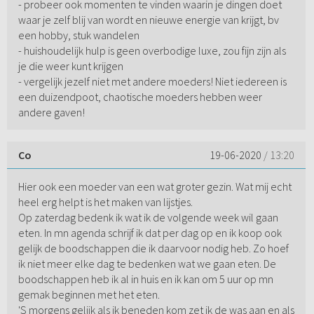
- probeer ook momenten te vinden waarin je dingen doet
waar je zelf blij van wordt en nieuwe energie van krijgt, bv
een hobby, stuk wandelen
- huishoudelijk hulp is geen overbodige luxe, zou fijn zijn als
je die weer kunt krijgen
- vergelijk jezelf niet met andere moeders! Niet iedereen is
een duizendpoot, chaotische moeders hebben weer
andere gaven!
Co
19-06-2020
/ 13:20
Hier ook een moeder van een wat groter gezin. Wat mij echt
heel erg helpt is het maken van lijstjes.
Op zaterdag bedenk ik wat ik de volgende week wil gaan
eten. In mn agenda schrijf ik dat per dag op en ik koop ook
gelijk de boodschappen die ik daarvoor nodig heb. Zo hoef
ik niet meer elke dag te bedenken wat we gaan eten. De
boodschappen heb ik al in huis en ik kan om 5 uur op mn
gemak beginnen met het eten.
'S morgens gelijk als ik beneden kom zet ik de was aan en als