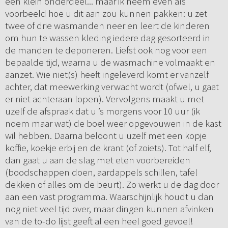
een klein onderdeel... maar ik neem even als
voorbeeld hoe u dit aan zou kunnen pakken: u zet
twee of drie wasmanden neer en leert de kinderen
om hun te wassen kleding iedere dag gesorteerd in
de manden te deponeren. Liefst ook nog voor een
bepaalde tijd, waarna u de wasmachine volmaakt en
aanzet. Wie niet(s) heeft ingeleverd komt er vanzelf
achter, dat meewerking verwacht wordt (ofwel, u gaat
er niet achteraan lopen). Vervolgens maakt u met
uzelf de afspraak dat u ’s morgens voor 10 uur (ik
noem maar wat) de boel weer opgevouwen in de kast
wil hebben. Daarna beloont u uzelf met een kopje
koffie, koekje erbij en de krant (of zoiets). Tot half elf,
dan gaat u aan de slag met eten voorbereiden
(boodschappen doen, aardappels schillen, tafel
dekken of alles om de beurt). Zo werkt u de dag door
aan een vast programma. Waarschijnlijk houdt u dan
nog niet veel tijd over, maar dingen kunnen afvinken
van de to-do lijst geeft al een heel goed gevoel!