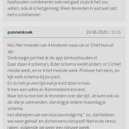
huishouden combineren ook niet gaat zoals ik het zou
willen, ook al is het genoeg. Wees tevreden in wat wel lukt,
het is voldoende!
pannenkoek
19-06-2020
/ 15:06
Hoi, Hier moeder van 4 kinderen waarvan er 3 het huis uit
zijn.
Sinds begin juni heb ik de app slimhuishouden.nl
Daar staan 4 schema's. IEder schema werkt anders. nr 1 is het
minste werk, en nr 4 het meeste werk. Probeer het eens, en
kijk welk schema bij jou past.
En zo heb je een lijst wat je kunt doen in huis.
Ik ben een adhd-er. Rommelkont enz enz.
Maar tot nu toe ben ik tevreden over die lijst. Je kunt ook via
de site je aanmelden, dan krijg je iedere maandag je
schema.
het afstrepen van een klus bevredigt mij '' zo, dat hebben
we weer gehad' en als het eens niet past? Niet in de stress
raken, volgende wk weer een nieuwe week.