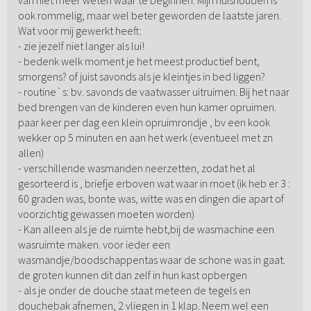
ook rommelig, maar wel beter geworden de laatste jaren.
Wat voor mij gewerkt heeft:
- zie jezelf niet langer als lui!
- bedenk welk moment je het meest productief bent,
smorgens? of juist savonds als je kleintjes in bed liggen?
- routine`s: bv. savonds de vaatwasser uitruimen. Bij het naar
bed brengen van de kinderen even hun kamer opruimen.
paar keer per dag een klein opruimrondje , bv een kook
wekker op 5 minuten en aan het werk (eventueel met zn
allen)
- verschillende wasmanden neerzetten, zodat het al
gesorteerd is , briefje erboven wat waar in moet (ik heb er 3 :
60 graden was, bonte was, witte was en dingen die apart of
voorzichtig gewassen moeten worden)
- Kan alleen als je de ruimte hebt,bij de wasmachine een
wasruimte maken. voor ieder een
wasmandje/boodschappentas waar de schone was in gaat.
de groten kunnen dit dan zelf in hun kast opbergen
- als je onder de douche staat meteen de tegels en
douchebak afnemen, 2 vliegen in 1 klap. Neem wel een