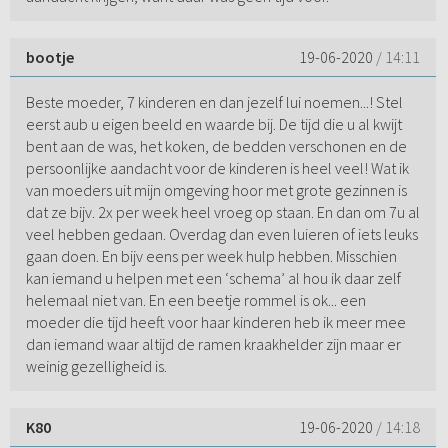
bootje
19-06-2020
/ 14:11
Beste moeder, 7 kinderen en dan jezelf lui noemen...! Stel
eerst aub u eigen beeld en waarde bij. De tijd die u al kwijt
bent aan de was, het koken, de bedden verschonen en de
persoonlijke aandacht voor de kinderen is heel veel! Wat ik
van moeders uit mijn omgeving hoor met grote gezinnen is
dat ze bijv. 2x per week heel vroeg op staan. En dan om 7u al
veel hebben gedaan. Overdag dan even luieren of iets leuks
gaan doen. En bijv eens per week hulp hebben. Misschien
kan iemand u helpen met een ‘schema’ al hou ik daar zelf
helemaal niet van. En een beetje rommel is ok... een
moeder die tijd heeft voor haar kinderen heb ik meer mee
dan iemand waar altijd de ramen kraakhelder zijn maar er
weinig gezelligheid is.
K80
19-06-2020
/ 14:18