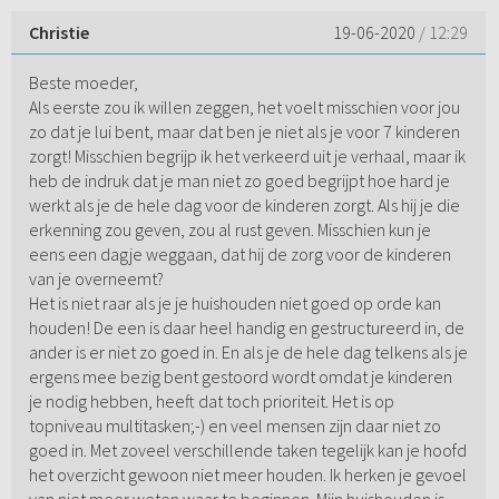
Christie
19-06-2020
/ 12:29
Beste moeder,
Als eerste zou ik willen zeggen, het voelt misschien voor jou
zo dat je lui bent, maar dat ben je niet als je voor 7 kinderen
zorgt! Misschien begrijp ik het verkeerd uit je verhaal, maar ik
heb de indruk dat je man niet zo goed begrijpt hoe hard je
werkt als je de hele dag voor de kinderen zorgt. Als hij je die
erkenning zou geven, zou al rust geven. Misschien kun je
eens een dagje weggaan, dat hij de zorg voor de kinderen
van je overneemt?
Het is niet raar als je je huishouden niet goed op orde kan
houden! De een is daar heel handig en gestructureerd in, de
ander is er niet zo goed in. En als je de hele dag telkens als je
ergens mee bezig bent gestoord wordt omdat je kinderen
je nodig hebben, heeft dat toch prioriteit. Het is op
topniveau multitasken;-) en veel mensen zijn daar niet zo
goed in. Met zoveel verschillende taken tegelijk kan je hoofd
het overzicht gewoon niet meer houden. Ik herken je gevoel
van niet meer weten waar te beginnen. Mijn huishouden is