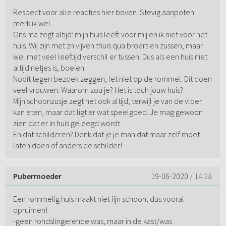
Respect voor alle reacties hier boven. Stevig aanpoten
merk ik wel.
Ons ma zegt altijd: mijn huis leeft voor mij en ik niet voor het
huis. Wij zijn met zn vijven thuis qua broers en zussen, maar
wel met veel leeftijd verschil er tussen. Dus als een huis niet
altijd netjes is, boeien.
Nooit tegen bezoek zeggen, let niet op de rommel. Dit doen
veel vrouwen. Waarom zou je? Het is toch jouw huis?
Mijn schoonzusje zegt het ook altijd, terwijl je van de vloer
kan eten, maar dat ligt er wat speelgoed. Je mag gewoon
zien dat er in huis geleegd wordt.
En dat schilderen? Denk dat je je man dat maar zelf moet
laten doen of anders de schilder!
Pubermoeder
19-06-2020
/ 14:28
Een rommelig huis maakt niet fijn schoon, dus vooral
opruimen!
-geen rondslingerende was, maar in de kast/was