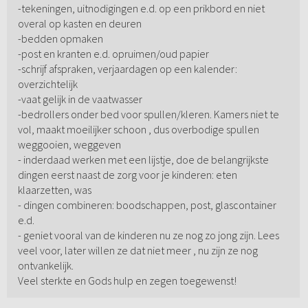
-tekeningen, uitnodigingen e.d. op een prikbord en niet
overal op kasten en deuren
-bedden opmaken
-post en kranten e.d. opruimen/oud papier
-schrijf afspraken, verjaardagen op een kalender:
overzichtelijk
-vaat gelijk in de vaatwasser
-bedrollers onder bed voor spullen/kleren. Kamers niet te
vol, maakt moeilijker schoon , dus overbodige spullen
weggooien, weggeven
- inderdaad werken met een lijstje, doe de belangrijkste
dingen eerst naast de zorg voor je kinderen: eten
klaarzetten, was
- dingen combineren: boodschappen, post, glascontainer
e.d.
- geniet vooral van de kinderen nu ze nog zo jong zijn. Lees
veel voor, later willen ze dat niet meer , nu zijn ze nog
ontvankelijk.
Veel sterkte en Gods hulp en zegen toegewenst!