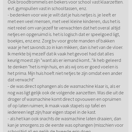
Ook broodtrommels en bekers voor school vast klaarzetten.
evt. gymspullen vast in schooltassen, enz.
- bedenken voor wie je wilt dat je huis netjes is. je leeft er
met een veel mensen, met veel kleine kinderen, dus het is
niet reëel om van jezelf te verwachten dat het overal altijd
netjes en opgeruimd is. het is logisch dat er speelgoed ligt,
boekjes, enz.enz. Zorg bv voor grote manden of bakken
waar je het savonds zo in kan mikken; dan is het van de vloer.
Ik merkte bij mezelf dat ik vaak het gevoel had dat alles
keurig moest zijn "want als er iemand komt..."ik heb geleerd
te denken "het is mijn huis, en als wij ons er goed voelen is
het prima. Mijn huis hoeft niet netjes te zijn omdat een ander
dat verwacht"
- de was direct ophangen als de wasmachine klaar is, als er
nog was ligt gelijk ook de volgende aanzetten. Was die uit de
droger of wasmachine komt direct opvouwen en opruimen
of op laten ruimen; ik maak vaak stapels op tafel en
iedereen legt zijn/haar eigen stapel in de kast.
- als het kan ook snachts de wasmachine laten draaien; dan
kan je smorgens zo de eerste was ophangen (misschien voor
schooltijd al) en gelijk de tweede erin doen.