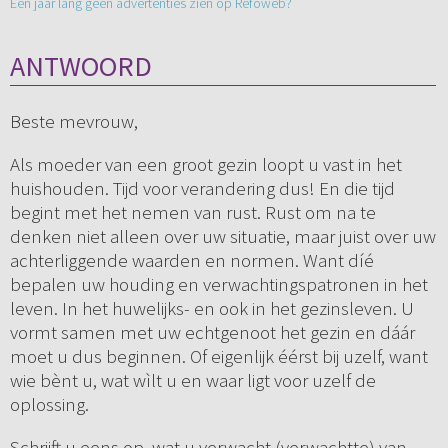
Een jaar lang geen advertenties zien op Refoweb?
ANTWOORD
Beste mevrouw,
Als moeder van een groot gezin loopt u vast in het
huishouden. Tijd voor verandering dus! En die tijd
begint met het nemen van rust. Rust om na te
denken niet alleen over uw situatie, maar juist over uw
achterliggende waarden en normen. Want díé
bepalen uw houding en verwachtingspatronen in het
leven. In het huwelijks- en ook in het gezinsleven. U
vormt samen met uw echtgenoot het gezin en dáár
moet u dus beginnen. Of eigenlijk éérst bij uzelf, want
wie bènt u, wat wìlt u en waar ligt voor uzelf de
oplossing.
Schrijft u eens op, wat u verwacht (verwachtte) van