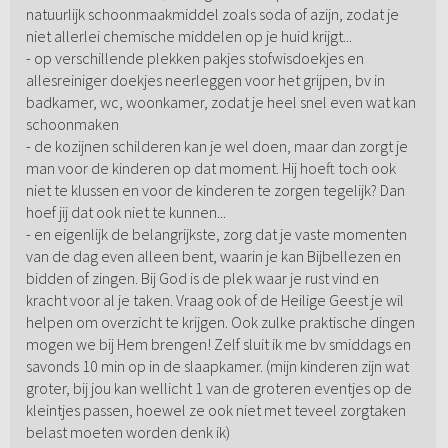
natuurlijk schoonmaakmiddel zoals soda of azijn, zodat je
niet allerlei chemische middelen op je huid krijgt...
- op verschillende plekken pakjes stofwisdoekjes en
allesreiniger doekjes neerleggen voor het grijpen, bv in
badkamer, wc, woonkamer, zodat je heel snel even wat kan
schoonmaken
- de kozijnen schilderen kan je wel doen, maar dan zorgt je
man voor de kinderen op dat moment. Hij hoeft toch ook
niet te klussen en voor de kinderen te zorgen tegelijk? Dan
hoef jij dat ook niet te kunnen...
- en eigenlijk de belangrijkste, zorg dat je vaste momenten
van de dag even alleen bent, waarin je kan Bijbellezen en
bidden of zingen. Bij God is de plek waar je rust vind en
kracht voor al je taken. Vraag ook of de Heilige Geest je wil
helpen om overzicht te krijgen. Ook zulke praktische dingen
mogen we bij Hem brengen! Zelf sluit ik me bv smiddags en
savonds 10 min op in de slaapkamer. (mijn kinderen zijn wat
groter, bij jou kan wellicht 1 van de groteren eventjes op de
kleintjes passen, hoewel ze ook niet met teveel zorgtaken
belast moeten worden denk ik)