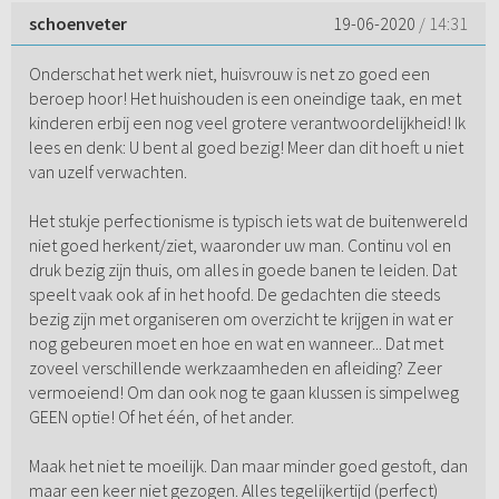
schoenveter
19-06-2020
/ 14:31
Onderschat het werk niet, huisvrouw is net zo goed een
beroep hoor! Het huishouden is een oneindige taak, en met
kinderen erbij een nog veel grotere verantwoordelijkheid! Ik
lees en denk: U bent al goed bezig! Meer dan dit hoeft u niet
van uzelf verwachten.
Het stukje perfectionisme is typisch iets wat de buitenwereld
niet goed herkent/ziet, waaronder uw man. Continu vol en
druk bezig zijn thuis, om alles in goede banen te leiden. Dat
speelt vaak ook af in het hoofd. De gedachten die steeds
bezig zijn met organiseren om overzicht te krijgen in wat er
nog gebeuren moet en hoe en wat en wanneer... Dat met
zoveel verschillende werkzaamheden en afleiding? Zeer
vermoeiend! Om dan ook nog te gaan klussen is simpelweg
GEEN optie! Of het één, of het ander.
Maak het niet te moeilijk. Dan maar minder goed gestoft, dan
maar een keer niet gezogen. Alles tegelijkertijd (perfect)