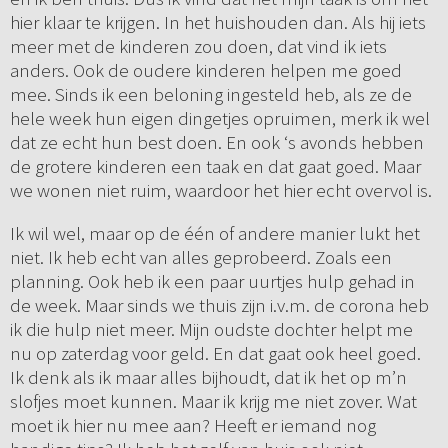
hier klaar te krijgen. In het huishouden dan. Als hij iets
meer met de kinderen zou doen, dat vind ik iets
anders. Ook de oudere kinderen helpen me goed
mee. Sinds ik een beloning ingesteld heb, als ze de
hele week hun eigen dingetjes opruimen, merk ik wel
dat ze echt hun best doen. En ook ‘s avonds hebben
de grotere kinderen een taak en dat gaat goed. Maar
we wonen niet ruim, waardoor het hier echt overvol is.
Ik wil wel, maar op de één of andere manier lukt het
niet. Ik heb echt van alles geprobeerd. Zoals een
planning. Ook heb ik een paar uurtjes hulp gehad in
de week. Maar sinds we thuis zijn i.v.m. de corona heb
ik die hulp niet meer. Mijn oudste dochter helpt me
nu op zaterdag voor geld. En dat gaat ook heel goed.
Ik denk als ik maar alles bijhoudt, dat ik het op m’n
slofjes moet kunnen. Maar ik krijg me niet zover. Wat
moet ik hier nu mee aan? Heeft er iemand nog