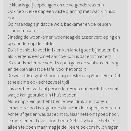
ie klaar is gelijk ophangen en de volgende was erin.
Ook heb ik elke dag een vaste planning met wat ik in huis
doe.
Op maandag zijn dat de wc's, badkamer en de keuken
schoonmaken.
Dinsdag de woonkamer, woensdag de tussenverdieping en
op donderdag de zolder.
Zo is het niet te veel in 1x en kan ik het goed bijhouden. En
als ik ergens een x niet aan toe kom is dat echt niet erg!
'S avonds halen we voor t slapen gaan de vaatwasser leeg
en dekken alvast de tafel voor het ontbijt.
De wekelijkse grote boodschap bestel ik bij Albert Hein. Dat
scheelt me ook echt zoveel tijd!
T is een heel verhaal geworden. Hoop dat er iets tussen zit
wat je kan gebruiken in t huishouden!
Als je nog kleintjes hebt ben je heel druk met zorgen.
Iemand zei ooit is tegen me dat we in de tropenjaren zaten.
Achteraf gezien was dat echt zo. Maar het komt goed hoor,
je moet er echt even doorheen. Gelukkig hoef je het niet
alleen te doen maar mag je de Heere ook om hulp vragen!