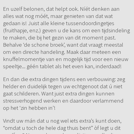
En uzelf belonen, dat helpt ook. Níét denken aan
alles wat nog móét, maar genieten van dat wat
gedaan is! Juist alle kleine tussendoordingetjes
(fruithapje, enz.) geven u de kans om een tijdsindeling
te maken, die bij het gezin van dit moment past.
Behalve ‘de schone broek’, want dat vraagt meestal
om een directe handeling. Maak daar meteen een
knuffelmomentje van en mogelijk tijd voor een nieuw
speeltje... géén tablet als het even kan, inderdaad!
En dan die extra dingen tijdens een verbouwing: zeg
helder en duidelijk tegen uw echtgenoot dat ú niet
gaat schilderen. Want juist extra dingen kunnen
stressverhogend werken en daardoor verlammend
op het ‘zin hebben in’!
Vindt uw mán dat u nog wel iets extra’s kunt doen,
“omdat u toch de hele dag thuis bent” òf legt u dit