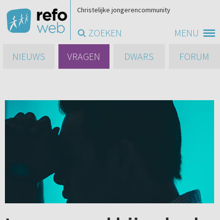
Christelijke jongerencommunity
ZOEKEN
MENU
NIEUWS
VRAGEN
DWARS
FORUM