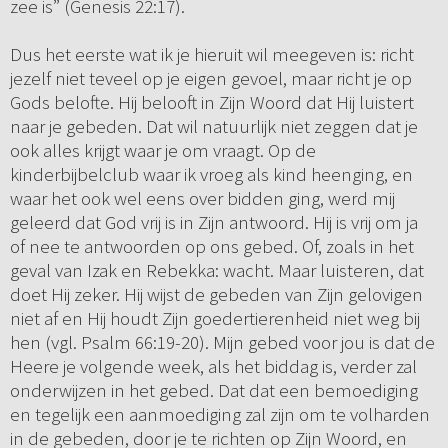
zee is” (Genesis 22:17).
Dus het eerste wat ik je hieruit wil meegeven is: richt
jezelf niet teveel op je eigen gevoel, maar richt je op
Gods belofte. Hij belooft in Zijn Woord dat Hij luistert
naar je gebeden. Dat wil natuurlijk niet zeggen dat je
ook alles krijgt waar je om vraagt. Op de
kinderbijbelclub waar ik vroeg als kind heenging, en
waar het ook wel eens over bidden ging, werd mij
geleerd dat God vrij is in Zijn antwoord. Hij is vrij om ja
of nee te antwoorden op ons gebed. Of, zoals in het
geval van Izak en Rebekka: wacht. Maar luisteren, dat
doet Hij zeker. Hij wijst de gebeden van Zijn gelovigen
niet af en Hij houdt Zijn goedertierenheid niet weg bij
hen (vgl. Psalm 66:19-20). Mijn gebed voor jou is dat de
Heere je volgende week, als het biddag is, verder zal
onderwijzen in het gebed. Dat dat een bemoediging
en tegelijk een aanmoediging zal zijn om te volharden
in de gebeden, door je te richten op Zijn Woord, en