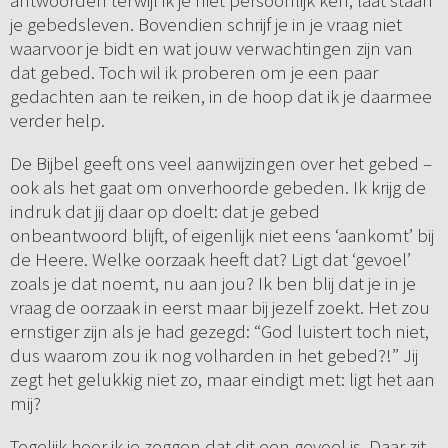
antwoorden terwijl ik je niet persoonlijk ken, laat staan
je gebedsleven. Bovendien schrijf je in je vraag niet
waarvoor je bidt en wat jouw verwachtingen zijn van
dat gebed. Toch wil ik proberen om je een paar
gedachten aan te reiken, in de hoop dat ik je daarmee
verder help.
De Bijbel geeft ons veel aanwijzingen over het gebed –
ook als het gaat om onverhoorde gebeden. Ik krijg de
indruk dat jij daar op doelt: dat je gebed
onbeantwoord blijft, of eigenlijk niet eens ‘aankomt’ bij
de Heere. Welke oorzaak heeft dat? Ligt dat ‘gevoel’
zoals je dat noemt, nu aan jou? Ik ben blij dat je in je
vraag de oorzaak in eerst maar bij jezelf zoekt. Het zou
ernstiger zijn als je had gezegd: “God luistert toch niet,
dus waarom zou ik nog volharden in het gebed?!” Jij
zegt het gelukkig niet zo, maar eindigt met: ligt het aan
mij?
Tegelijk hoor ik je zeggen dat dit een gevoel is. Daar zit