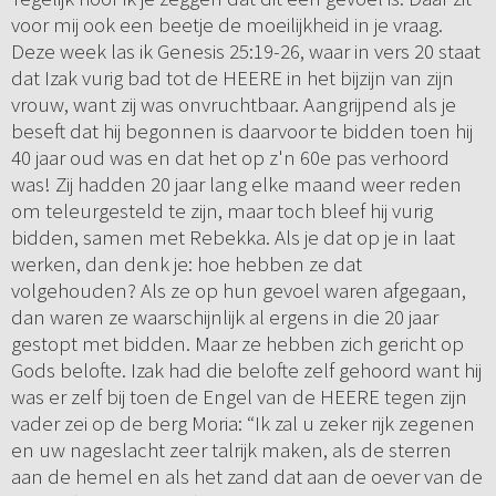
voor mij ook een beetje de moeilijkheid in je vraag.
Deze week las ik Genesis 25:19-26, waar in vers 20 staat
dat Izak vurig bad tot de HEERE in het bijzijn van zijn
vrouw, want zij was onvruchtbaar. Aangrijpend als je
beseft dat hij begonnen is daarvoor te bidden toen hij
40 jaar oud was en dat het op z'n 60e pas verhoord
was! Zij hadden 20 jaar lang elke maand weer reden
om teleurgesteld te zijn, maar toch bleef hij vurig
bidden, samen met Rebekka. Als je dat op je in laat
werken, dan denk je: hoe hebben ze dat
volgehouden? Als ze op hun gevoel waren afgegaan,
dan waren ze waarschijnlijk al ergens in die 20 jaar
gestopt met bidden. Maar ze hebben zich gericht op
Gods belofte. Izak had die belofte zelf gehoord want hij
was er zelf bij toen de Engel van de HEERE tegen zijn
vader zei op de berg Moria: “Ik zal u zeker rijk zegenen
en uw nageslacht zeer talrijk maken, als de sterren
aan de hemel en als het zand dat aan de oever van de