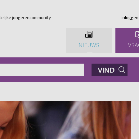
telijke jongerencommunity
inloggen
NIEUWS
VRA
VIND