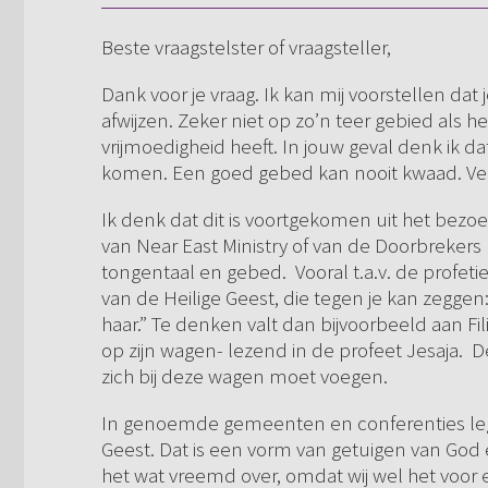
Beste vraagstelster of vraagsteller,
Dank voor je vraag. Ik kan mij voorstellen dat 
afwijzen. Zeker niet op zo’n teer gebied als h
vrijmoedigheid heeft. In jouw geval denk ik da
komen. Een goed gebed kan nooit kwaad. Verd
Ik denk dat dit is voortgekomen uit het bezo
van Near East Ministry of van de Doorbrekers
tongentaal en gebed. Vooral t.a.v. de profeti
van de Heilige Geest, die tegen je kan zeggen
haar.” Te denken valt dan bijvoorbeeld aan Fi
op zijn wagen- lezend in de profeet Jesaja. 
zich bij deze wagen moet voegen.
In genoemde gemeenten en conferenties legt
Geest. Dat is een vorm van getuigen van God 
het wat vreemd over, omdat wij wel het voor 