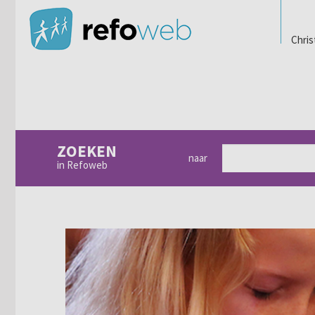
Chris
ZOEKEN
naar
in Refoweb