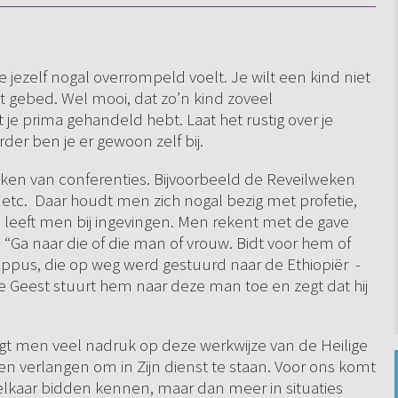
je jezelf nogal overrompeld voelt. Je wilt een kind niet
et gebed. Wel mooi, dat zo’n kind zoveel
t je prima gehandeld hebt. Laat het rustig over je
er ben je er gewoon zelf bij.
eken van conferenties. Bijvoorbeeld de Reveilweken
 etc. Daar houdt men zich nogal bezig met profetie,
e leeft men bij ingevingen. Men rekent met de gave
: “Ga naar die of die man of vrouw. Bidt voor hem of
lippus, die op weg werd gestuurd naar de Ethiopiër -
De Geest stuurt hem naar deze man toe en zegt dat hij
 men veel nadruk op deze werkwijze van de Heilige
en verlangen om in Zijn dienst te staan. Voor ons komt
elkaar bidden kennen, maar dan meer in situaties