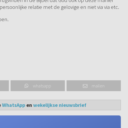
erugvinden in de Bijbel dat God ook op deze manier
persoonlijke relatie met de gelovige en niet via via etc.
pen.
whatsapp
mailen
e
WhatsApp
en
wekelijkse nieuwsbrief