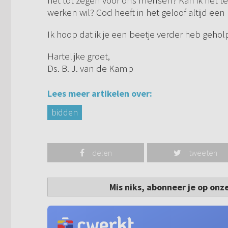
het tot zegen voor ons mensen? Kan ik het t
werken wil? God heeft in het geloof altijd een 
Ik hoop dat ik je een beetje verder heb gehol
Hartelijke groet,
Ds. B. J. van de Kamp
Lees meer artikelen over:
bidden
delen
tweeten
Mis niks, abonneer je op onz