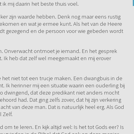
ik mij daarin het beste thuis voel.
eker zijn waarde hebben. Denk nog maar eens rustig
ergekomen en wat je ermee kunt. Als het van de Heere
ordt gezegend en de persoon voor wie gebeden wordt
n. Onverwacht ontmoet je iemand. En het gesprek
ebt. Ik heb dat zelf wel meegemaakt en mij erover
het niet tot een trucje maken. Een dwangbuis in de
t. Ik herinner mij een situatie waarin een ouderling bij
o dwingend, dat deze predikant niet anders mocht
ord had. Dat ging zelfs zover, dat hij zijn verkering
ht van deze man. Dat is natuurlijk heel erg. Als God
l Zelf.
m te leren. En kijk altijd wel: Is het tot Gods eer? Is