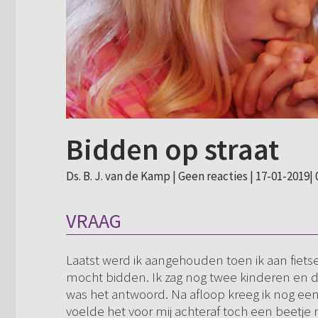
Bidden op straat
Ds. B. J. van de Kamp |
Geen reacties
| 17-01-2019| 
VRAAG
Laatst werd ik aangehouden toen ik aan fietsen
mocht bidden. Ik zag nog twee kinderen en d
was het antwoord. Na afloop kreeg ik nog een 
voelde het voor mij achteraf toch een beetje r