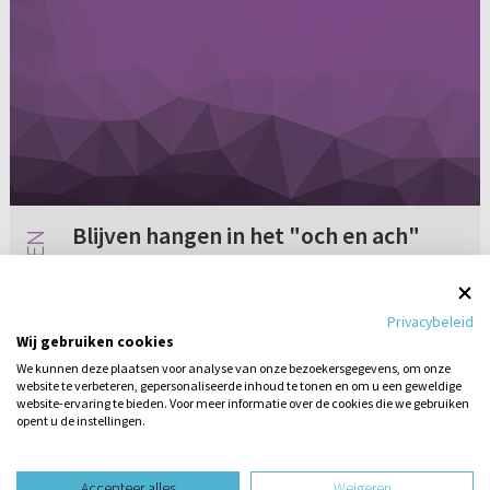
Blijven hangen in het "och en ach"
Op dit moment ben ik moe van het leven in
een gereformeerde omgeving. Ik mis het
Privacybeleid
levende geloof in Jezus in mijn omgeving en
Wij gebruiken cookies
krijg veel kritiek op mijn levensstijl. Mensen die
We kunnen deze plaatsen voor analyse van onze bezoekersgegevens, om onze
blijven hangen in het "o...
website te verbeteren, gepersonaliseerde inhoud te tonen en om u een geweldige
13 reacties
10-09-2010
website-ervaring te bieden. Voor meer informatie over de cookies die we gebruiken
opent u de instellingen.
Stel hier
een vraag
design website door
Accepteer alles
Weigeren