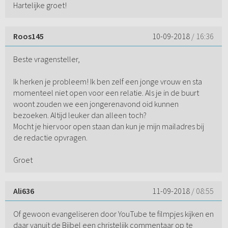
Hartelijke groet!
Roos145
10-09-2018
/ 16:36
Beste vragensteller,
Ik herken je probleem! Ik ben zelf een jonge vrouw en sta
momenteel niet open voor een relatie. Als je in de buurt
woont zouden we een jongerenavond oid kunnen
bezoeken. Altijd leuker dan alleen toch?
Mocht je hiervoor open staan dan kun je mijn mailadres bij
de redactie opvragen.
Groet
Ali636
11-09-2018
/ 08:55
Of gewoon evangeliseren door YouTube te filmpjes kijken en
daar vanuit de Bijbel een christelijk commentaar op te