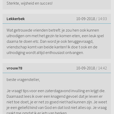
Sterkte, wijsheid en succes!
Lekkerbek
10-09-2018
/ 14:03
Wat getrouwde vrienden betreft: je zou hen ook kunnen
uitnodigen om met het gezin te komen eten, een leuk spel
daarna te doen etc. Dan word je ook teruggevraagd,
vriendschap komt van beide kanten! Ik doe t ook en de
uitnodiging wordt altijd enthousiast ontvangen.
vrouw78
10-09-2018
/ 14:42
beste vragensteller,
Je vraagt tips voor een zaterdagavond invulling en krijgt die.
Daarnaast lees ik over een knagend gevoel dat je leven er
niet toe doet, je er net zo goed niet had kunnen zijn. Je weet
je een geliefd kind van God en dat lost niet alles op. Je vraag
raakt me omdat ik er iets van herken.