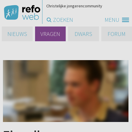
Christelijke jongerencommunity
ZOEKEN
MENU
NIEUWS
VRAGEN
DWARS
FORUM