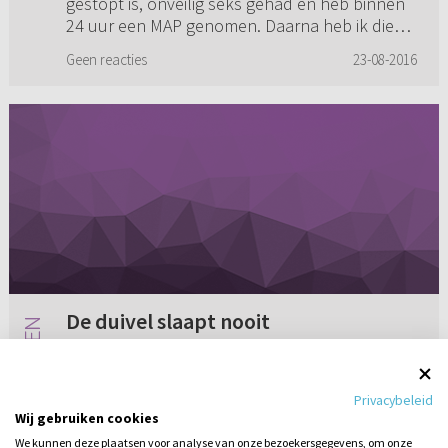
gestopt is, onveilig seks gehad en heb binnen
24 uur een MAP genomen. Daarna heb ik die
dag nog een keer onveilig seks gehad ...
Geen reacties
23-08-2016
De duivel slaapt nooit
Ik heb een vraag over seks voor het huwelijk.
Ik las een tijdje geleden in een reactie op een
Privacybeleid
andere vraag op Refoweb zoiets als "let op, de
Wij gebruiken cookies
duivel slaapt nooit". Het was volgens mij een
We kunnen deze plaatsen voor analyse van onze bezoekersgegevens, om onze