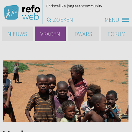
Christelijke jongerencommunity
ZOEKEN
MENU
NIEUWS
VRAGEN
DWARS
FORUM