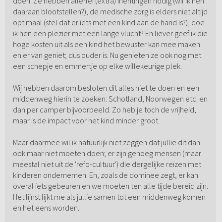
doen. Ze hebben allerlei (extra) inentingen nodig (wil ik hen
daaraan blootstellen?), de medische zorg is elders niet altijd
optimaal (stel dat er iets met een kind aan de hand is?), doe
ik hen een plezier met een lange vlucht? En liever geef ik die
hoge kosten uit als een kind het bewuster kan mee maken
en er van geniet; dus ouder is. Nu genieten ze ook nog met
een schepje en emmertje op elke willekeurige plek.
Wij hebben daarom besloten dit alles niet te doen en een
middenweg hierin te zoeken: Schotland, Noorwegen etc. en
dan per camper bijvoorbeeld. Zo heb je toch de vrijheid,
maar is de impact voor het kind minder groot.
Maar daarmee wil ik natuurlijk niet zeggen dat jullie dit dan
ook maar niet moeten doen; er zijn genoeg mensen (maar
meestal niet uit de 'refo-cultuur') die dergelijke reizen met
kinderen ondernemen. En, zoals de dominee zegt, er kan
overal iets gebeuren en we moeten ten alle tijde bereid zijn.
Het fijnst lijkt me als jullie samen tot een middenweg komen
en het eens worden.