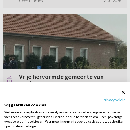
Geen reacties
08-01-2026
mijn sociale problemen ben ik...
Vrije hervormde gemeente van
Grafhorst
Misschien een rare vraag voor dit forum. Maar
Privacybeleid
klopt het dat de Hersteld Hervormde Kerk een
Wij gebruiken cookies
nieuwe gemeente er bij heeft sinds 1 januari
We kunnen deze plaatsen voor analyse van onze bezoekersgegevens, om onze
2019? In het verleden werd aangekondigd dat
website te verbeteren, gepersonaliseerde inhoud te tonen en om u een geweldige
5 reacties
08-01-2019
de vrije hervormde g...
website-ervaring te bieden. Voor meer informatie over de cookies die we gebruiken
opent u de instellingen.