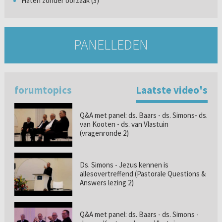
Haten zonder oorzaak (3)
PANELLEDEN
forumtopics
Laatste video's
Q&A met panel: ds. Baars - ds. Simons- ds.
van Kooten - ds. van Vlastuin
(vragenronde 2)
Ds. Simons - Jezus kennen is
allesovertreffend (Pastorale Questions &
Answers lezing 2)
Q&A met panel: ds. Baars - ds. Simons -