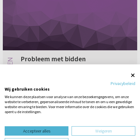
Probleem met bidden
Als vader van een groot jong gezin zit ik met
een enorm probleem. Toen ik nog niet
Privacybeleid
getrouwd was, bad ik alleen tot de Heere,
Wij gebruiken cookies
hardop. Stortte ik mijn hele hart voor Hem uit.
We kunnen deze plaatsen voor analyse van onze bezoekersgegevens, om onze
Ik heb ervaren dat God in m...
website te verbeteren, gepersonaliseerde inhoud te tonen en om u een geweldige
4 reacties
11-12-2012
website-ervaring te bieden. Voor meer informatie over de cookies die we gebruiken
opent u de instellingen.
Stel hier
een vraag
design website door
Accepteer alles
Weigeren
website-ontwikkeling door