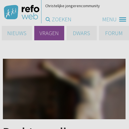
Christelijke jongerencommunity
ZOEKEN
MENU
NIEUWS
VRAGEN
DWARS
FORUM