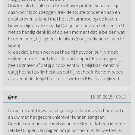
Ook lees ik dat jullie er dus niet over praten. Schaam je je
daarvoor? Ik zou zeggen: trek de stoute schoenen aan en
praat erover, al is het met het schaamrood op de kaken.
Gewoon tijdens de maaltijd (als jullie kinderen hebben is dit
niet zo handig denk ik) of op een moment dat je beiden wat
te doen hebt, bijv tijdens de afwas (hoe je elkaar niet aan te
kijken).
Ik lees dat je man wel weet hoe hij het voor jou fijn moet
maken, maar dit niet doet. Dit vind ik apart. Blijkbaar geef jij
geen signalen af dat jij dit ook echt wilt, blijkbaar denkt hij
dat jij het net zo fijn hebt als dat hij het heeft. Kortom: wees
eens echt duidelijk! Dat is niet kwetsend! Het is verrijkend.
@nn
15-09-2015
/ 09:13
Ik sluit me aan bij wat er al gezegd is. Ik hoop van harte dat u
en uw man het gesprek hierover kunnen aangaan.
Goede communicatie is absoluut de sleutel tot een intieme
relatie! Dingen verzwijgen om je partner niet te kwetsen zal