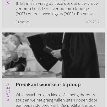
Ik las in een vraag op deze site dat u uw vrouw
verloren hebt. Ikzelf verloor mijn broertje
(2007) en mijn tweelingzus (2009). En hoewel
het allebei al...
3 reacties
14-09-2012
Predikantsvoorkeur bij doop
Wij verwachten een kindje. Als het geboren is
zouden we het graag willen laten dopen door
een bepaalde predikant. Die predikant is ook