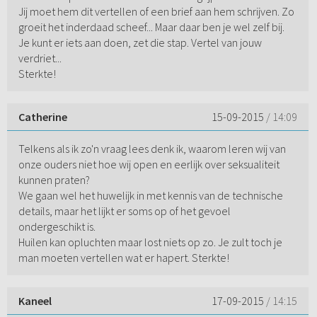
Jij moet hem dit vertellen of een brief aan hem schrijven. Zo
groeit het inderdaad scheef... Maar daar ben je wel zelf bij.
Je kunt er iets aan doen, zet die stap. Vertel van jouw
verdriet...
Sterkte!
Catherine
15-09-2015
/ 14:09
Telkens als ik zo'n vraag lees denk ik, waarom leren wij van
onze ouders niet hoe wij open en eerlijk over seksualiteit
kunnen praten?
We gaan wel het huwelijk in met kennis van de technische
details, maar het lijkt er soms op of het gevoel
ondergeschikt is.
Huilen kan opluchten maar lost niets op zo. Je zult toch je
man moeten vertellen wat er hapert. Sterkte!
Kaneel
17-09-2015
/ 14:15