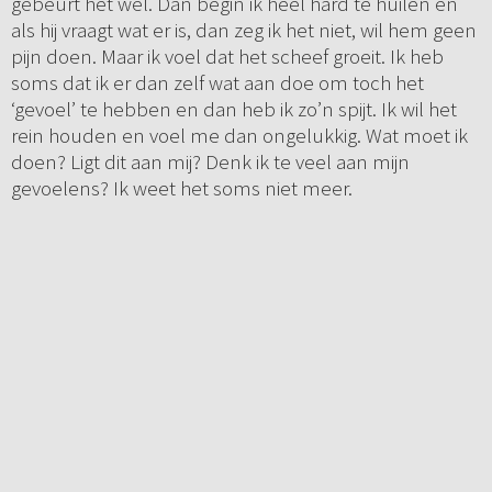
gebeurt het wel. Dan begin ik heel hard te huilen en
als hij vraagt wat er is, dan zeg ik het niet, wil hem geen
pijn doen. Maar ik voel dat het scheef groeit. Ik heb
soms dat ik er dan zelf wat aan doe om toch het
‘gevoel’ te hebben en dan heb ik zo’n spijt. Ik wil het
rein houden en voel me dan ongelukkig. Wat moet ik
doen? Ligt dit aan mij? Denk ik te veel aan mijn
gevoelens? Ik weet het soms niet meer.