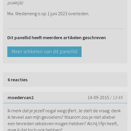
praktijk)
Mw. Westeneng is op 1 juni 2023 overleden.
Dit panellid heeft meerdere artikelen geschreven
Meer artikelen van dit panellid
6 reacties
moedervan2
14-09-2015
/ 13:49
Ik merk dat je jezelf nogal wegcijfert. Je stelt de vraag: denk
ik teveel aan mijn gevoelens? Waarom zou je niet allebei
een tevreden seksleven mogen hebben? Als hij t fijn heeft,
mag jij dat toch ook hebben?