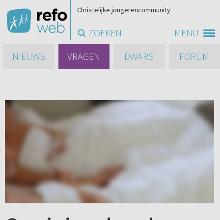
Christelijke jongerencommunity
ZOEKEN
MENU
NIEUWS
VRAGEN
DWARS
FORUM