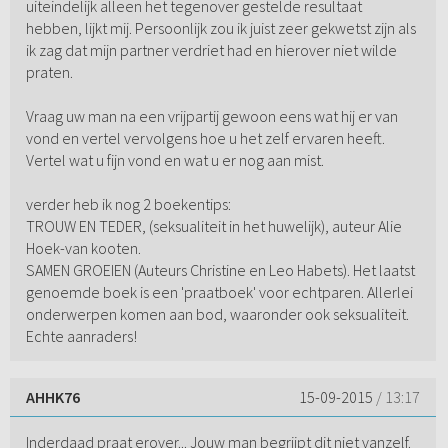
uiteindelijk alleen het tegenover gestelde resultaat
hebben, lijkt mij. Persoonlijk zou ik juist zeer gekwetst zijn als
ik zag dat mijn partner verdriet had en hierover niet wilde
praten.
Vraag uw man na een vrijpartij gewoon eens wat hij er van
vond en vertel vervolgens hoe u het zelf ervaren heeft.
Vertel wat u fijn vond en wat u er nog aan mist.
verder heb ik nog 2 boekentips:
TROUW EN TEDER, (seksualiteit in het huwelijk), auteur Alie
Hoek-van kooten.
SAMEN GROEIEN (Auteurs Christine en Leo Habets). Het laatst
genoemde boek is een 'praatboek' voor echtparen. Allerlei
onderwerpen komen aan bod, waaronder ook seksualiteit.
Echte aanraders!
AHHK76
15-09-2015
/ 13:17
Inderdaad praat erover... Jouw man begrijpt dit niet vanzelf.