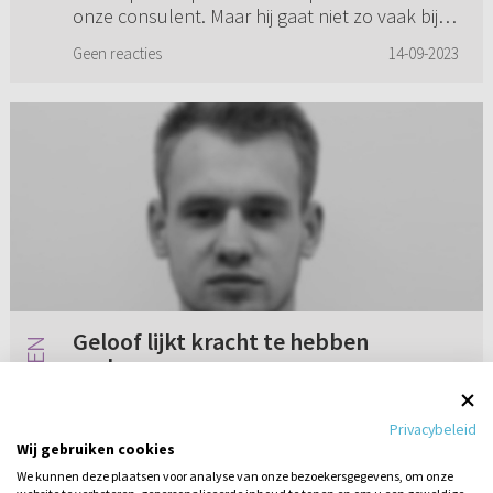
onze consulent. Maar hij gaat niet zo vaak bij
ons voor. Ik weet ...
Geen reacties
14-09-2023
Geloof lijkt kracht te hebben
verloren
Al een tijdje loop ik met twijfels en onzekerheid.
Privacybeleid
Het geloof lijkt zijn kracht te hebben verloren.
Wij gebruiken cookies
De afgelopen jaren ben ik veel op zoek
We kunnen deze plaatsen voor analyse van onze bezoekersgegevens, om onze
geweest naar de kern van het christelijke