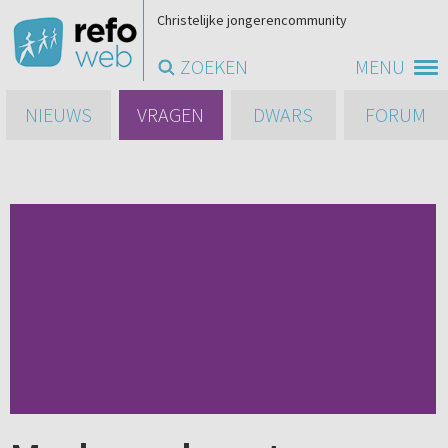
Christelijke jongerencommunity
ZOEKEN
MENU
NIEUWS
VRAGEN
DWARS
FORUM