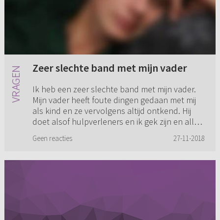
Zeer slechte band met mijn vader
Ik heb een zeer slechte band met mijn vader.
Mijn vader heeft foute dingen gedaan met mij
als kind en ze vervolgens altijd ontkend. Hij
doet alsof hulpverleners en ik gek zijn en alles
verzinnen. Hij ...
Geen reacties
27-11-2018