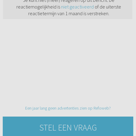
Je kunt niet (meer) reageren op dit bericht. De
reactiemogelijkheid is
niet geactiveerd
of de uiterste
reactietermijn van 1 maand is verstreken.
Een jaar lang geen advertenties zien op Refoweb?
STEL EEN VRAAG