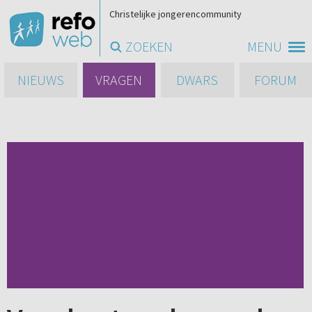
Christelijke jongerencommunity
ZOEKEN
MENU
NIEUWS
VRAGEN
DWARS
FORUM