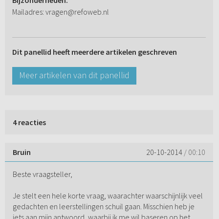
Bijzonderheden:
Mailadres: vragen@refoweb.nl
Dit panellid heeft meerdere artikelen geschreven
Meer artikelen van dit panellid
4 reacties
Bruin
20-10-2014
/ 00:10
Beste vraagsteller,
Je stelt een hele korte vraag, waarachter waarschijnlijk veel
gedachten en leerstellingen schuil gaan. Misschien heb je
iets aan mijn antwoord, waarbij ik me wil baseren op het