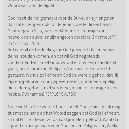
Woord van God de Bijbel.
God heeft de hel gemaakt voor de Duivel en zijn engelen,
Dan zal Hij zeggen ook tot degenen, die ter linker hand zijn:
Gaat weg van Mij, gij vervloekten, in het eeuwige vuur,
hetwelk den duivel en zijn engelen bereid is. (?Mattheüs? ?
25?:?41? SV1750).
Het is nooit de bedoeling van God geweest dat er mensen in
de hel zouden komen, en dat wil God nog steeds
voorkomen. Het is niet Gods wil dat er mensen naar de hel
gaan, juist daarom heeft Hij zijn Zoon naar deze wereld
gestuurd. Want alzo lief heeft God de wereld gehad, dat Hij
Zijn eniggeboren Zoon gegeven heeft, opdat een iegelijk
die in Hem gelooft, niet verderve, maar het eeuwige leven
hebbe. (?Johannes? ?3?:?16? SV1750)
Als je niet bij deze wereld hoort, heeft God je niet lief, ik mag
dus met de hand op het Woord zeggen dat God je lief heeft.
En dat Hij niets liever wil dan dat je in Hem geloofd. Want dat
is goed en aangenaam voor God, onzen Zaligmaker; Welke