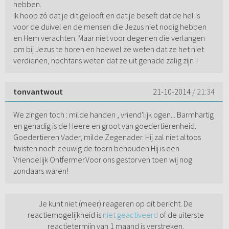
hebben.
Ik hoop zó dat je dit gelooft en dat je beseft dat de hel is
voor de duivel en de mensen die Jezus niet nodig hebben
en Hem verachten. Maar niet voor degenen die verlangen
om bij Jezus te horen en hoewel ze weten dat ze het niet
verdienen, nochtans weten dat ze uit genade zalig zijn!!
tonvantwout
21-10-2014
/ 21:34
We zingen toch : milde handen , vriend'lijk ogen... Barmhartig
en genadig is de Heere en groot van goedertierenheid.
Goedertieren Vader, milde Zegenader. Hij zal niet altoos
twisten noch eeuwig de toorn behouden.Hij is een
Vriendelijk Ontfermer.Voor ons gestorven toen wij nog
zondaars waren!
Je kunt niet (meer) reageren op dit bericht. De
reactiemogelijkheid is
niet geactiveerd
of de uiterste
reactietermijn van 1 maand is verstreken.