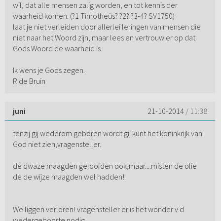
wil, dat alle mensen zalig worden, en tot kennis der
waarheid komen. (?1 Timotheüs? ?2?:?3-4? SV1750)
laat je niet verleiden door allerlei leringen van mensen die
niet naar het Woord zijn, maar lees en vertrouw er op dat
Gods Woord de waarheid is.
Ik wens je Gods zegen.
R de Bruin
juni
21-10-2014
/ 11:38
tenzij gij wederom geboren wordt gij kunt het koninkrijk van
God niet zien,vragensteller.
de dwaze maagden geloofden ook,maar....misten de olie
de de wijze maagden wel hadden!
We liggen verloren! vragensteller er is het wonder v d
wedergeboorte nodig.