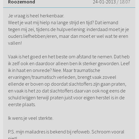
Roozemond
24-01-2013
/ 18:07
Je vraag is heel herkenbaar.
Weet je wat mij hielp na lange strijd en tijd? Dat iemand
tegen mij zei, tijdens de hulpverlening: inderdaad moet je je
ouders liefhebben/eren, maar dan moet er wel wat te eren
vallen!
Vaak is het goed en het beste om afstand te nemen. Dat heb
ik zelf ook en daardoor alleen ben ik sterker geworden. Leef
ik in haat en onvrede? Nee. Maar traumatische
ervaringen/traumatisch verleden, brengt vaak zoveel
ellende er boven op doordat slachtoffers zijn gaan praten,
en vaak is het zo dat slachtoffers daarvan ook nog eens de
schuld krijgen terwijl praten juist voor eigen herstel is in de
eerste plaats.
Ik wens je veel sterkte.
P.S. mijn mailadres is bekend bij refoweb. Schroom vooral
niet!