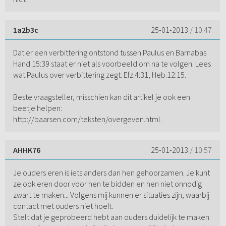
1a2b3c
25-01-2013
/ 10:47
Dat er een verbittering ontstond tussen Paulus en Barnabas
Hand.15:39 staat er niet als voorbeeld om na te volgen. Lees
wat Paulus over verbittering zegt: Efz.4:31, Heb.12:15.
Beste vraagsteller, misschien kan dit artikel je ook een
beetje helpen:
http://baarsen.com/teksten/overgeven.html.
AHHK76
25-01-2013
/ 10:57
Je ouders eren is iets anders dan hen gehoorzamen. Je kunt
ze ook eren door voor hen te bidden en hen niet onnodig
zwart te maken... Volgens mij kunnen er situaties zijn, waarbij
contact met ouders niet hoeft.
Stelt dat je geprobeerd hebt aan ouders duidelijk te maken