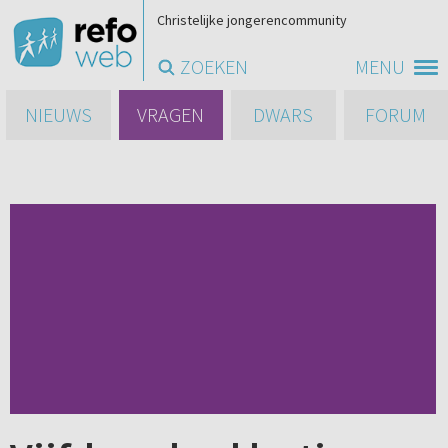
Christelijke jongerencommunity
ZOEKEN
MENU
NIEUWS
VRAGEN
DWARS
FORUM