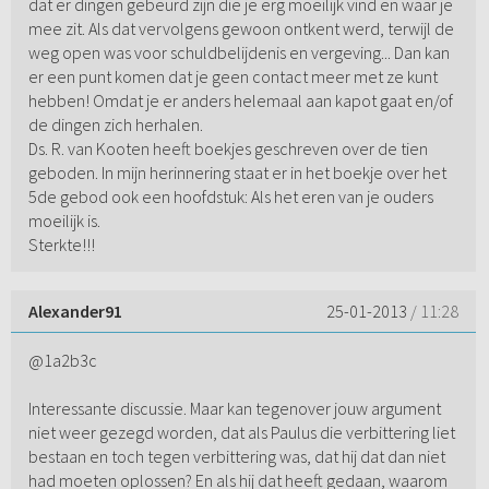
dat er dingen gebeurd zijn die je erg moeilijk vind en waar je
mee zit. Als dat vervolgens gewoon ontkent werd, terwijl de
weg open was voor schuldbelijdenis en vergeving... Dan kan
er een punt komen dat je geen contact meer met ze kunt
hebben! Omdat je er anders helemaal aan kapot gaat en/of
de dingen zich herhalen.
Ds. R. van Kooten heeft boekjes geschreven over de tien
geboden. In mijn herinnering staat er in het boekje over het
5de gebod ook een hoofdstuk: Als het eren van je ouders
moeilijk is.
Sterkte!!!
Alexander91
25-01-2013
/ 11:28
@1a2b3c
Interessante discussie. Maar kan tegenover jouw argument
niet weer gezegd worden, dat als Paulus die verbittering liet
bestaan en toch tegen verbittering was, dat hij dat dan niet
had moeten oplossen? En als hij dat heeft gedaan, waarom