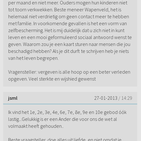
per maand en niet meer. Ouders mogen hun kinderen niet
tot toorn verkwekken. Beste meneer Wapenveld, het is
helemaal niet verdrietig om geen contact meer te hebben
met familie. In voorkomende gevallen is het een vorm van
zelfbescherming. Het is mij duidelijk dat u zich niet in kunt
leven en een mooi geformuleerd sociaal antwoord wenst te
geven. Waarom zou je een kaart sturen naar mensen die jou
beschadigd hebben? Als je dit durft te schrijven heb je niets
van het leven begrepen.
Vragensteller: vergeven is alle hoop op een beter verleden
opgeven. Veel sterkte en wijshied gewenst
jsml
27-01-2013
/ 14:29
Ik vind het 1e, 2e, 3e, 4e, 6e, 7e, 8e, 9e en 10e gebod óók
lastig...Gelukkig is er een Ander die voor ons de wet al
volmaakt heeft gehouden..
Beste vraagsteller, doe alles uit liefde, en niet omdat je