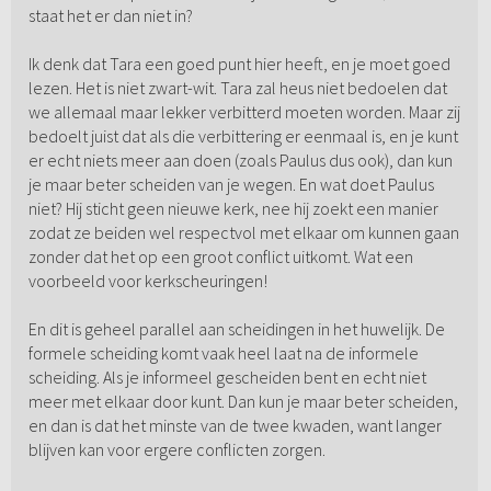
staat het er dan niet in?
Ik denk dat Tara een goed punt hier heeft, en je moet goed
lezen. Het is niet zwart-wit. Tara zal heus niet bedoelen dat
we allemaal maar lekker verbitterd moeten worden. Maar zij
bedoelt juist dat als die verbittering er eenmaal is, en je kunt
er echt niets meer aan doen (zoals Paulus dus ook), dan kun
je maar beter scheiden van je wegen. En wat doet Paulus
niet? Hij sticht geen nieuwe kerk, nee hij zoekt een manier
zodat ze beiden wel respectvol met elkaar om kunnen gaan
zonder dat het op een groot conflict uitkomt. Wat een
voorbeeld voor kerkscheuringen!
En dit is geheel parallel aan scheidingen in het huwelijk. De
formele scheiding komt vaak heel laat na de informele
scheiding. Als je informeel gescheiden bent en echt niet
meer met elkaar door kunt. Dan kun je maar beter scheiden,
en dan is dat het minste van de twee kwaden, want langer
blijven kan voor ergere conflicten zorgen.