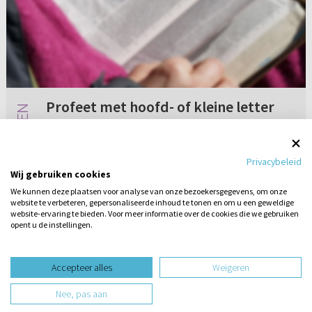
Profeet met hoofd- of kleine letter
Afgelopen zondag hoorden wij een preek waar
Deuteronomium 18:18 werd behandeld.
Privacybeleid
“Profeet” staat met een hoofdletter, dat ziet op
Wij gebruiken cookies
de Grote Profeet, zo werd uitgelegd. Het zou
We kunnen deze plaatsen voor analyse van onze bezoekersgegevens, om onze
daarom een adventstekst ...
website te verbeteren, gepersonaliseerde inhoud te tonen en om u een geweldige
2 reacties
24-01-2024
website-ervaring te bieden. Voor meer informatie over de cookies die we gebruiken
opent u de instellingen.
Stel hier
een vraag
design website door
Accepteer alles
Weigeren
website-ontwikkeling door
Nee, pas aan
hosting website door