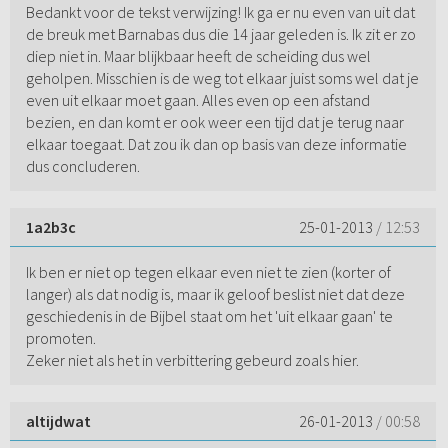
Bedankt voor de tekst verwijzing! Ik ga er nu even van uit dat
de breuk met Barnabas dus die 14 jaar geleden is. Ik zit er zo
diep niet in. Maar blijkbaar heeft de scheiding dus wel
geholpen. Misschien is de weg tot elkaar juist soms wel dat je
even uit elkaar moet gaan. Alles even op een afstand
bezien, en dan komt er ook weer een tijd dat je terug naar
elkaar toegaat. Dat zou ik dan op basis van deze informatie
dus concluderen.
1a2b3c
25-01-2013
/ 12:53
Ik ben er niet op tegen elkaar even niet te zien (korter of
langer) als dat nodig is, maar ik geloof beslist niet dat deze
geschiedenis in de Bijbel staat om het 'uit elkaar gaan' te
promoten.
Zeker niet als het in verbittering gebeurd zoals hier.
altijdwat
26-01-2013
/ 00:58