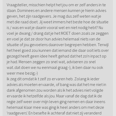
Vraagsteller, misschien helpt het jou om er zelf anders in te
staan. Dominees en andere mensen kunnen je hierin advies
geven, het zijn raadgevers. Je mag dus zelf weten wat je
met die raad doet. Jij weet immers het beste hoe de situatie
is / was en wat je daarin vooral wel en niet nodig hebt? Nu
voel je dwang / drang dat je het MOET doen zoals ze zeggen
en voel je dat ze door hun advies helemaal niets van de
situatie of jou gevoelens daarover begrepen hebben. Terwijl
het heel goed zou kunnen dat iemand die daar ooit iets over
gezegd heeft geen idee heeft gehad dat het zo'n inpact op
je had. Mensen zeggen zo snel wat, adviseren zo snel
wat..dat doen we nu eenmaal graag:-), ik ben daar nu ook
weer mee bezig;-)
Ik zeg dit omdat ik t zelf zo ervaren heb. Zolang ik ieder
advies als moeten ervaarde, of bang was dat het me niet in
dank afgenomen zou worden als ik het advies niet volgde
ervaarde ik hetzelfde als jou. Maar vanaf de dag dat ik de
regie zelf weer over mijn leven ging nemen en daar ineens
helemaal klaar mee was ging ik heel anders om met deze
'raadgevers'. En besefte ik achteraf dat niet zij veranderd