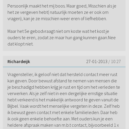
Persoonlijk maakt het mij boos. Maar goed, Misschien als je
het ze vergeven hebt( natuurlijk moeten ze er ook om
vragen), kan je ze misschien weer eren of liefhebben.
Maar het 5e gebodvraagt niet om koste wat het kost je
ouders te eren, zodat ze maar hun gang kunnen gaan.Nee
dat klopt niet.
Richardeijk
27-01-2013
/ 10:27
Vragensteller, ik geloof niet dat hersteld contact meer rust
kan geven. Door bewust afstand te nemen van mensen die
je beschadigd hebben krijg je rust en tijd om het verleden te
verwerken. Als je zelf niet in een dergelijke ernstige situatie
hebt verkeerd is het makkelijk antwoord te geven vanuit de
Bijbel. Vaak wordt het menselijke vergeten in deze. Zelf heb
ik bewust geen contact met enkele familieleden. Daar heb
ik ook geen enkele behoefte aan. Met ouders kun je een
heldere afspraak maken van m.b.t contact, bijvoorbeeld 1 x