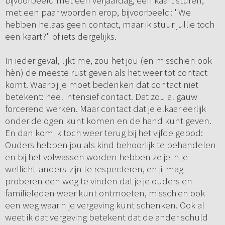
bijvoorbeeld met een verjaardag, een kaart sturen,
met een paar woorden erop, bijvoorbeeld: "We
hebben helaas geen contact, maar ik stuur jullie toch
een kaart?" of iets dergelijks.
In ieder geval, lijkt me, zou het jou (en misschien ook
hèn) de meeste rust geven als het weer tot contact
komt. Waarbij je moet bedenken dat contact niet
betekent: heel intensief contact. Dat zou al gauw
forcerend werken. Maar contact dat je elkaar eerlijk
onder de ogen kunt komen en de hand kunt geven.
En dan kom ik toch weer terug bij het vijfde gebod:
Ouders hebben jou als kind behoorlijk te behandelen
en bij het volwassen worden hebben ze je in je
wellicht-anders-zijn te respecteren, en jij mag
proberen een weg te vinden dat je je ouders en
familieleden weer kunt ontmoeten, misschien ook
een weg waarin je vergeving kunt schenken. Ook al
weet ik dat vergeving betekent dat de ander schuld