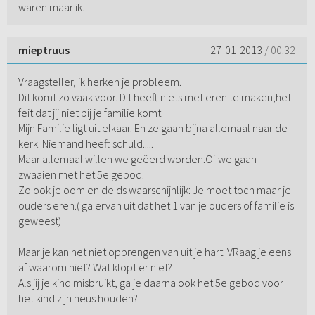
waren maar ik.
mieptruus
27-01-2013
/ 00:32
Vraagsteller, ik herken je probleem.
Dit komt zo vaak voor. Dit heeft niets met eren te maken,het
feit dat jij niet bij je familie komt.
Mijn Familie ligt uit elkaar. En ze gaan bijna allemaal naar de
kerk. Niemand heeft schuld.....
Maar allemaal willen we geëerd worden.Of we gaan
zwaaien met het 5e gebod.
Zo ook je oom en de ds waarschijnlijk: Je moet toch maar je
ouders eren.( ga ervan uit dat het 1 van je ouders of familie is
geweest)
Maar je kan het niet opbrengen van uit je hart. VRaag je eens
af waarom niet? Wat klopt er niet?
Als jij je kind misbruikt, ga je daarna ook het 5e gebod voor
het kind zijn neus houden?