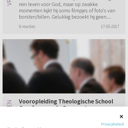
rein leven voor God, maar op zwakke
momenten kijkt hij soms filmpjes of foto's van
borsten/billen. Gelukkig bezoekt hij geen
pornosites meer, maar zul...
6 reacties
17-05-2017
Vooropleiding Theologische School
Gereformeerde Gemeenten
Aan iemand van de Ger. Gem. Is het naar de
Privacybeleid
mens gesproken zo dat er alleen intellectuele