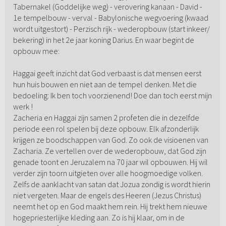
Tabernakel (Goddelijke weg) - verovering kanaan - David -
1e tempelbouw - verval - Babylonische wegvoering (kwaad
wordt uitgestort) - Perzisch rijk - wederopbouw (start inkeer/
bekering) in het 2e jaar koning Darius. En waar begint de
opbouw mee:
Haggai geeft inzicht dat God verbaast is dat mensen eerst
hun huis bouwen en niet aan de tempel denken. Met die
bedoeling: Ik ben toch voorzienend! Doe dan toch eerst mijn
werk !
Zacheria en Haggai zijn samen 2 profeten die in dezelfde
periode een rol spelen bij deze opbouw. Elk afzonderlijk
krijgen ze boodschappen van God. Zo ook de visioenen van
Zacharia. Ze vertellen over de wederopbouw, dat God zijn
genade toont en Jeruzalem na 70 jaar wil opbouwen. Hij wil
verder zijn toorn uitgieten over alle hoogmoedige volken.
Zelfs de aanklacht van satan dat Jozua zondig is wordt hierin
niet vergeten. Maar de engels des Heeren (Jezus Christus)
neemt het op en God maakt hem rein. Hij trekt hem nieuwe
hogepriesterlijke kleding aan. Zo is hij klaar, om in de