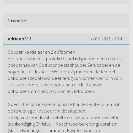
1 reactie
adriano313
18-05-2011
/ 13:49
Gouden kandelaar en 2 olijfbomen
Het totale visioen is profetisch, het is typebeeldend en een
boodschap van God voor de stadhouder Zerubabel en de
hogepriester Jozua (JHWH redt). Zij moesten de tempel
opbouwen zodat God weer terug kon komen voor Zijn volk.
Het is een profetische boodschap die luid aan de
opbouwers om hierbij op God te vertrouwen.
Goed is het om in ogenschouw te houden wat er allemaal
de revue(is ge-) passeert. In tijdsstappen:
schepping - zondeval- belofte om de kop te vermorzelen
(aankondiging Christus) – Noach (voorbereiding) abraham
(start uitvoering) 12 stammen - Egypte - woestijn -