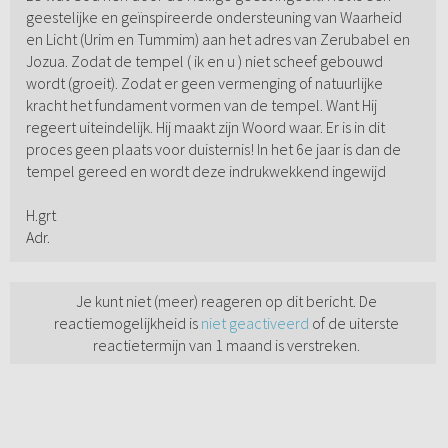
geestelijke en geïnspireerde ondersteuning van Waarheid
en Licht (Urim en Tummim) aan het adres van Zerubabel en
Jozua. Zodat de tempel ( ik en u ) niet scheef gebouwd
wordt (groeit). Zodat er geen vermenging of natuurlijke
kracht het fundament vormen van de tempel. Want Hij
regeert uiteindelijk. Hij maakt zijn Woord waar. Er is in dit
proces geen plaats voor duisternis! In het 6e jaar is dan de
tempel gereed en wordt deze indrukwekkend ingewijd
H.grt
Adr.
Je kunt niet (meer) reageren op dit bericht. De
reactiemogelijkheid is
niet geactiveerd
of de uiterste
reactietermijn van 1 maand is verstreken.