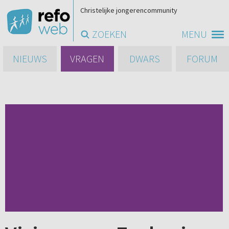
Christelijke jongerencommunity
ZOEKEN
MENU
NIEUWS
VRAGEN
DWARS
FORUM