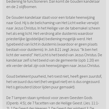
bediening te functioneren. Dan komt de Gouden kandelaar
en de 2 olijfbomen.
De Gouden kandelaar staat voor een totale heenwijzing
naar God. Hij is de belichaming van Het Licht welke verwijst
naar Jezus Christus. In het Heilige van de tabernakel scheen
het als enig licht. Het verdrong alle duisternis waardoor
priesterlijke (goddelijke) bediening mogelijk werd. Het
typebeeld van licht in duisternis (waardoor er geen plaats
bestaat voor duisternis). In Joh 8:21 zegt Jezus: “Ik ben het
licht der wereld”. Het Licht is het beeld van Jezus Christus. De
kandelaar zelf is het beeld van de gemeente (opb 1:20) en
elk verder detail zijn ook heenwijzingen naar Jezus Christus.
Goud betekent puurheid, het roest niet, heeft geen zuurstof,
het verzuurd dus niet (het vergaat niet) en is dus ongezuurd.
Het is gelouterd (door lijden puur gemaakt).
De 7 lampen staan symbool voor zeven Geesten Gods
(Openb. 4:5); de 7 facetten van de Heilige Geest. (Jes. 11:1-
2). 1 De Geest des Heeren 2. De Geest der wijsheid 3. De