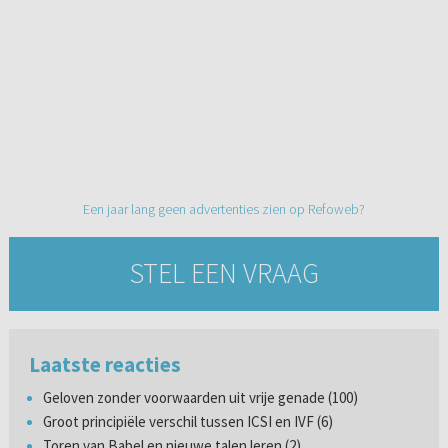
Een jaar lang geen advertenties zien op Refoweb?
STEL EEN VRAAG
Laatste reacties
Geloven zonder voorwaarden uit vrije genade (100)
Groot principiële verschil tussen ICSI en IVF (6)
Toren van Babel en nieuwe talen leren (2)