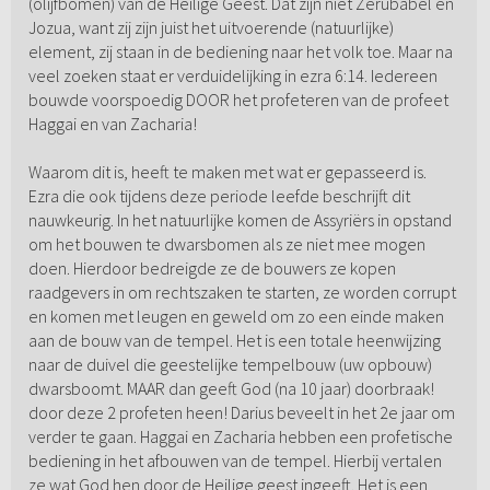
(olijfbomen) van de Heilige Geest. Dat zijn niet Zerubabel en
Jozua, want zij zijn juist het uitvoerende (natuurlijke)
element, zij staan in de bediening naar het volk toe. Maar na
veel zoeken staat er verduidelijking in ezra 6:14. Iedereen
bouwde voorspoedig DOOR het profeteren van de profeet
Haggai en van Zacharia!
Waarom dit is, heeft te maken met wat er gepasseerd is.
Ezra die ook tijdens deze periode leefde beschrijft dit
nauwkeurig. In het natuurlijke komen de Assyriërs in opstand
om het bouwen te dwarsbomen als ze niet mee mogen
doen. Hierdoor bedreigde ze de bouwers ze kopen
raadgevers in om rechtszaken te starten, ze worden corrupt
en komen met leugen en geweld om zo een einde maken
aan de bouw van de tempel. Het is een totale heenwijzing
naar de duivel die geestelijke tempelbouw (uw opbouw)
dwarsboomt. MAAR dan geeft God (na 10 jaar) doorbraak!
door deze 2 profeten heen! Darius beveelt in het 2e jaar om
verder te gaan. Haggai en Zacharia hebben een profetische
bediening in het afbouwen van de tempel. Hierbij vertalen
ze wat God hen door de Heilige geest ingeeft. Het is een