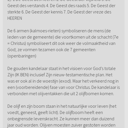
Geest des verstands 4. De Geest des raads 5. De Geest der
sterkte 6. De Geest der kennis 7. De Geest der vreze des
HEEREN
De 6 armen (kalmoes-rieten) symboliseren de mens (de
leden van de gemeente) die voortkomen uit de schacht (7e
= Christus) symboliseert dit ook weer de volmaaktheid van
God; ze vormen tezamen ook de 7 gemeenten
(openbaringen)
De gouden kandelaar staat in het visioen voor God’s totale
Zijn (IK BEN) inclusief Zijn nieuw-testamentische plan. Het
was er ook al in de woestijn (exod). Maar het verkeerd nog in
een (voorbereidende) fase van voor Christus. De kandelaar is
verbonden met olijventakken die uit 2 olijfbomen komen.
De olijf en zijn boom staan in het natuurlijke voor leven (het
voedt, geneest, geeft licht). De olijfboom heeft een
onbegrensde levenskracht. Ze kunnen meer dan duizend
jaar oud worden. Olijven moesten zuiver gestoten worden