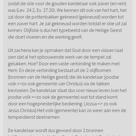
zodat de olie voor de gouden kandelaar ook zuiver (en rein)
was (Lev. 24:2, Ex. 27:20). We kennen dit ook van het hart, het
zal door de pottenbakker gekneed (gekneusd) worden tot
een zuiver hart. Je zal gekneusd worden totdat er olie uit zal
komen. Olijfolie is dus het typebeeld van de Heilige Geest
die doet vloeien en die werking geeft.
Uit zacheria kan je opmaken dat God door een visioen laat
zien dat al het opbouwende werk van de tempel zal
gelukken. Hoe? Door een vaste verbinding te maken met
Hem. En deze verbinding bestaat uit de 2 olijfbomen
(bronnen van de Heilige geest) die de kandelaar (joodse
volk =>zo ook gemeente van Christus) via de takken
bevloeien. De kandelaar staat dus voor nieuw leven (van het
joodse volk =>zo ook de gemeente) wat tot stand komt
door een hogepriesterlijke bediening. (Jozua => zo ook
Jezus Christus) Het volk (gemeente) kan zo weer aan een de
tempeldienst deelnemen.
De kandelaar wordt dus gevoed door 2 bronnen