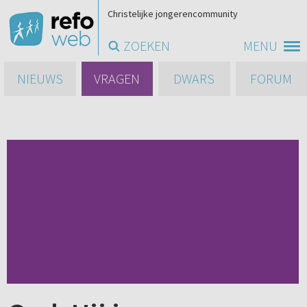
Christelijke jongerencommunity
ZOEKEN
MENU
NIEUWS
VRAGEN
DWARS
FORUM