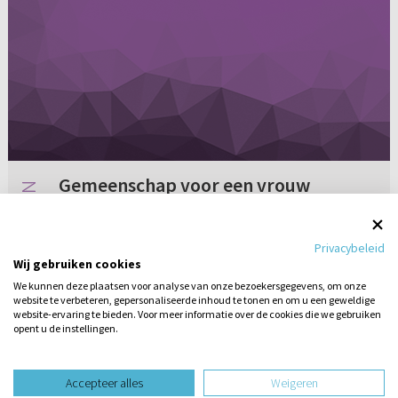
Gemeenschap voor een vrouw
Is gemeenschap in het huwelijk voor een
vrouw even fijn als voor een man?
Privacybeleid
Wij gebruiken cookies
We kunnen deze plaatsen voor analyse van onze bezoekersgegevens, om onze
website te verbeteren, gepersonaliseerde inhoud te tonen en om u een geweldige
6 reacties
02-09-2010
website-ervaring te bieden. Voor meer informatie over de cookies die we gebruiken
opent u de instellingen.
Stel hier
een vraag
design website door
Accepteer alles
Weigeren