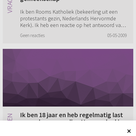
Ik ben Rooms Katholiek (bekeerling uit een
protestants gezin, Nederlands Hervormde
Kerk). Ik heb een reactie op het antwoord van
ds. Kuyt. A. Wilt u dat eens lezen? Zie
Geen reacties
05-05-2009
hieronder B. Ik was 26 t...
Ik ben 18 jaar en heb regelmatig last
van geheugenverlies. Vroeger had ik
een ijzersterk geheugen en kon ik
Ik ben 18 jaar en heb regelmatig last van
alles onthouden, nu heb ik dat