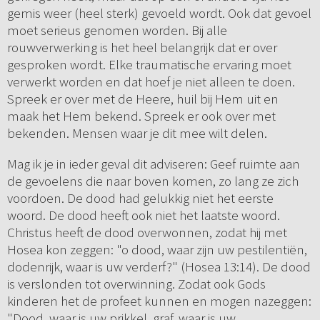
gemis weer (heel sterk) gevoeld wordt. Ook dat gevoel
moet serieus genomen worden. Bij alle
rouwverwerking is het heel belangrijk dat er over
gesproken wordt. Elke traumatische ervaring moet
verwerkt worden en dat hoef je niet alleen te doen.
Spreek er over met de Heere, huil bij Hem uit en
maak het Hem bekend. Spreek er ook over met
bekenden. Mensen waar je dit mee wilt delen.
Mag ik je in ieder geval dit adviseren: Geef ruimte aan
de gevoelens die naar boven komen, zo lang ze zich
voordoen. De dood had gelukkig niet het eerste
woord. De dood heeft ook niet het laatste woord.
Christus heeft de dood overwonnen, zodat hij met
Hosea kon zeggen: "o dood, waar zijn uw pestilentiën,
dodenrijk, waar is uw verderf?" (Hosea 13:14). De dood
is verslonden tot overwinning. Zodat ook Gods
kinderen het de profeet kunnen en mogen nazeggen:
"Dood, waar is uw prikkel, graf, waar is uw