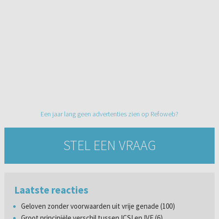
Een jaar lang geen advertenties zien op Refoweb?
STEL EEN VRAAG
Laatste reacties
Geloven zonder voorwaarden uit vrije genade (100)
Groot principiële verschil tussen ICSI en IVF (6)