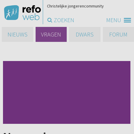
Christelijke jongerencommunity
ZOEKEN
MENU
NIEUWS
VRAGEN
DWARS
FORUM