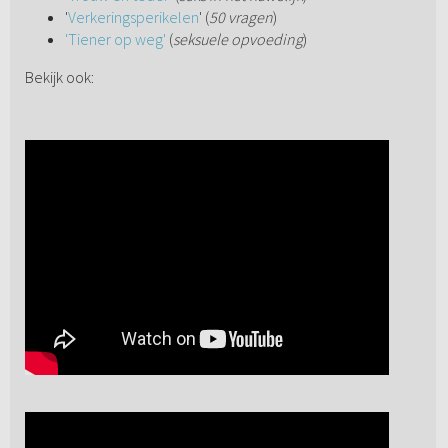
'
Verkeringsperikelen
' (
50 vragen
)
'Tiener op weg'
(
seksuele opvoeding
)
Bekijk ook: