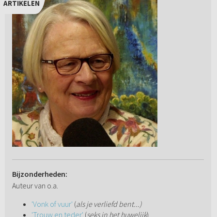
ARTIKELEN
Bijzonderheden:
Auteur van o.a.
'Vonk of vuur'
(
als je verliefd bent...)
'Trouw en teder'
(
seks in het huwelijk
)