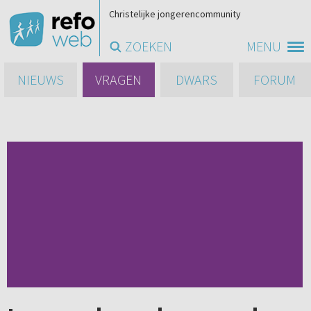
Christelijke jongerencommunity
ZOEKEN
MENU
NIEUWS
VRAGEN
DWARS
FORUM