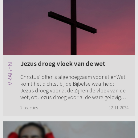
Jezus droeg vloek van de wet
Christus’ offer is algenoegzaam voor allenWat
komt het dichtst bij de Bijbelse waarheid:
Jezus droeg voor al de Zijnen de vloek van de
wet, of: Jezus droeg voor al de ware gelovigen
(waar geloof in Ch...
2 reacties
12-11-2024