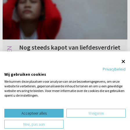
Nog steeds kapot van liefdesverdriet
Bijna een jaar geleden heeft mijn ex onze
relatie van ongeveer een jaar uitgemaakt. Ik
Privacybeleid
had en heb hier tot op de dag van vandaag
Wij gebruiken cookies
veel moeite mee, te meer omdat wij elkaar
We kunnen deze plaatsen voor analyse van onze bezoekersgegevens, om onze
wekelijks zien, samen naar we...
website te verbeteren, gepersonaliseerde inhoud te tonen en om u een geweldige
Geen reacties
12-11-2021
website-ervaring te bieden. Voor meer informatie over de cookies die we gebruiken
opent u de instellingen.
Stel hier
een vraag
design website door
Accepteer alles
Weigeren
website-ontwikkeling door
Nee, pas aan