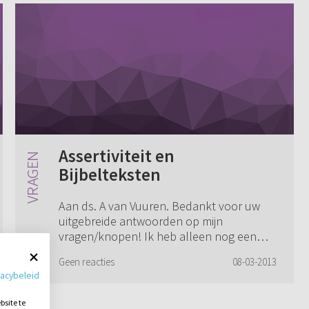
Assertiviteit en
Bijbelteksten
Aan ds. A van Vuuren. Bedankt voor uw
uitgebreide antwoorden op mijn
vragen/knopen! Ik heb alleen nog een
vraag m.b.t. assertiviteit en de volgende
Geen reacties
08-03-2013
Bijbelteksten. Lukas 6:29: "Dengene die u
vacybeleid
aan de wan...
site te