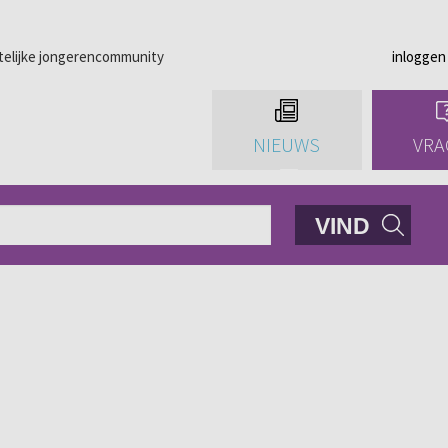
telijke jongerencommunity
inloggen
NIEUWS
VRA
VIND