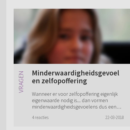
Minderwaardigheidsgevoel
en zelfopoffering
Wanneer er voor zelfopoffering eigenlijk
eigenwaarde nodig is... dan vormen
minderwaardigheidsgevoelens dus een
grote belemmering in het geloof? Al
4 reacties
22-03-2018
zolang worstel ik met die gevoelens. Toch
zou ik nie...