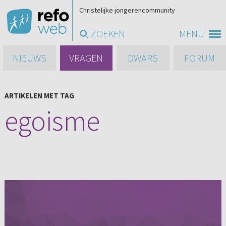
Christelijke jongerencommunity
ZOEKEN
MENU
NIEUWS
VRAGEN
DWARS
FORUM
ARTIKELEN MET TAG
egoisme