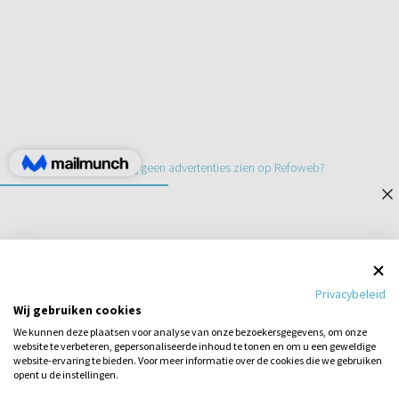
Een jaar lang geen advertenties zien op Refoweb?
STEL EEN VRAAG
Privacybeleid
Wij gebruiken cookies
1
2
We kunnen deze plaatsen voor analyse van onze bezoekersgegevens, om onze
website te verbeteren, gepersonaliseerde inhoud te tonen en om u een geweldige
website-ervaring te bieden. Voor meer informatie over de cookies die we gebruiken
opent u de instellingen.