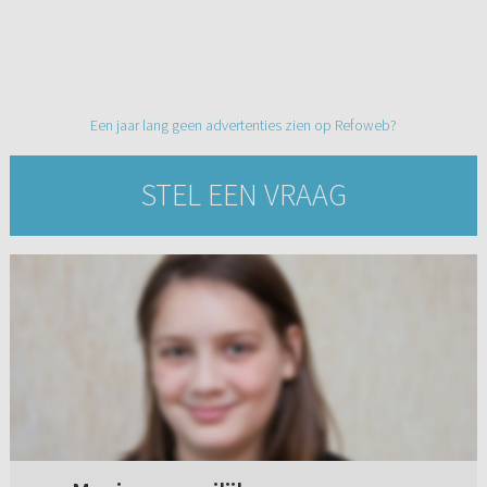
Een jaar lang geen advertenties zien op Refoweb?
STEL EEN VRAAG