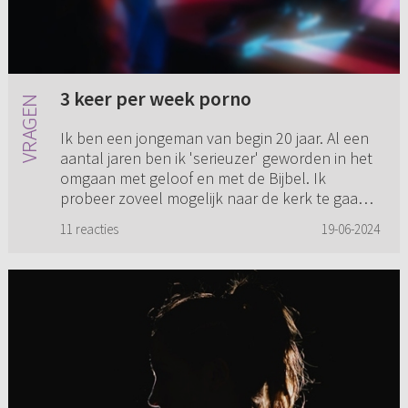
3 keer per week porno
Ik ben een jongeman van begin 20 jaar. Al een
aantal jaren ben ik 'serieuzer' geworden in het
omgaan met geloof en met de Bijbel. Ik
probeer zoveel mogelijk naar de kerk te gaan
en probeer ook doordew...
11 reacties
19-06-2024