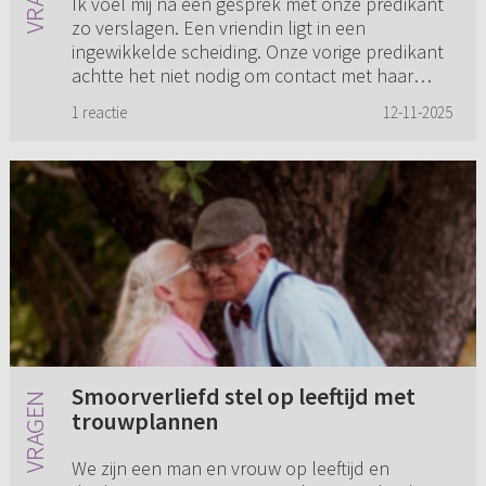
Ik voel mij na een gesprek met onze predikant
zo verslagen. Een vriendin ligt in een
ingewikkelde scheiding. Onze vorige predikant
achtte het niet nodig om contact met haar
man op te nemen en opperde ...
1 reactie
12-11-2025
Smoorverliefd stel op leeftijd met
trouwplannen
We zijn een man en vrouw op leeftijd en