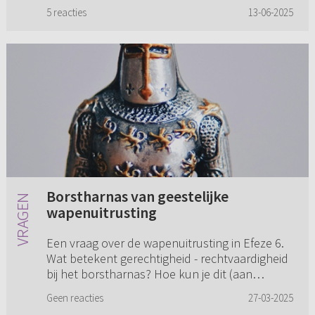
klaar zijn....
5 reacties
13-06-2025
Borstharnas van geestelijke
wapenuitrusting
Een vraag over de wapenuitrusting in Efeze 6.
Wat betekent gerechtigheid - rechtvaardigheid
bij het borstharnas? Hoe kun je dit (aan
kinderen) zo eenvoudig mogelijk uitleggen wat
Geen reacties
27-03-2025
dit betekent?