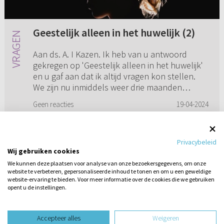
Geestelijk alleen in het huwelijk (2)
Aan ds. A. I Kazen. Ik heb van u antwoord
gekregen op 'Geestelijk alleen in het huwelijk'
en u gaf aan dat ik altijd vragen kon stellen.
We zijn nu inmiddels weer drie maanden
verder. En ja, ik blijf ...
Geen reacties
19-04-2024
Privacybeleid
Wij gebruiken cookies
1
2
We kunnen deze plaatsen voor analyse van onze bezoekersgegevens, om onze
website te verbeteren, gepersonaliseerde inhoud te tonen en om u een geweldige
website-ervaring te bieden. Voor meer informatie over de cookies die we gebruiken
opent u de instellingen.
Stel hier
een vraag
design website door
Accepteer alles
Weigeren