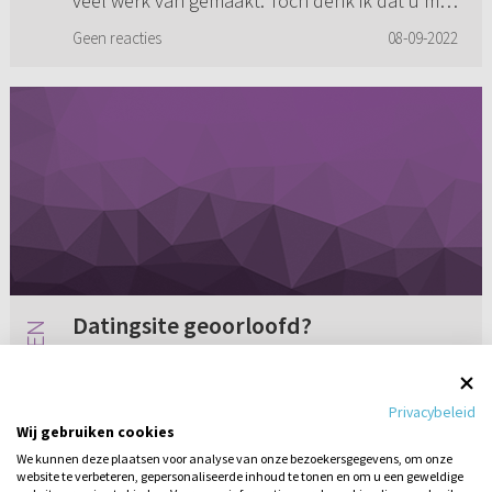
veel werk van gemaakt. Toch denk ik dat u mijn
vraag niet begrepen ...
Geen reacties
08-09-2022
Datingsite geoorloofd?
Mijn zusje vraagt zich af of een chr. datingsite
een geoorloofd middel is. Zelf heb ik er in
Privacybeleid
afhankelijkheid van de Heere wel gebruik van
Wij gebruiken cookies
gemaakt. Maar vaak word ik er mee
We kunnen deze plaatsen voor analyse van onze bezoekersgegevens, om onze
aangevallen dat ik dan een ‘...
website te verbeteren, gepersonaliseerde inhoud te tonen en om u een geweldige
3 reacties
08-09-2009