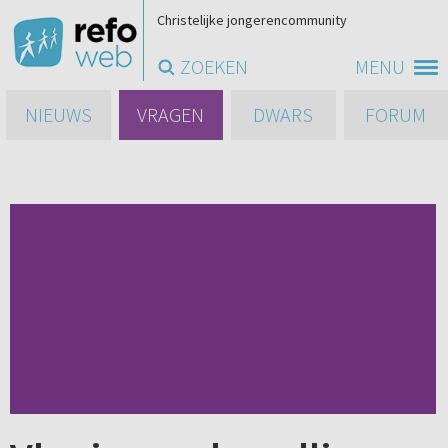
Christelijke jongerencommunity
ZOEKEN
MENU
NIEUWS
VRAGEN
DWARS
FORUM