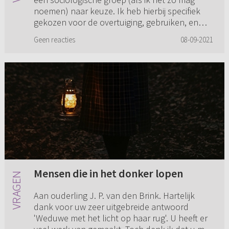
noemen) naar keuze. Ik heb hierbij specifiek
gekozen voor de overtuiging, gebruiken, en
levensstijl van bevindel...
Geen reacties
08-09-2021
Mensen die in het donker lopen
Aan ouderling J. P. van den Brink. Hartelijk
dank voor uw zeer uitgebreide antwoord
'Weduwe met het licht op haar rug'. U heeft er