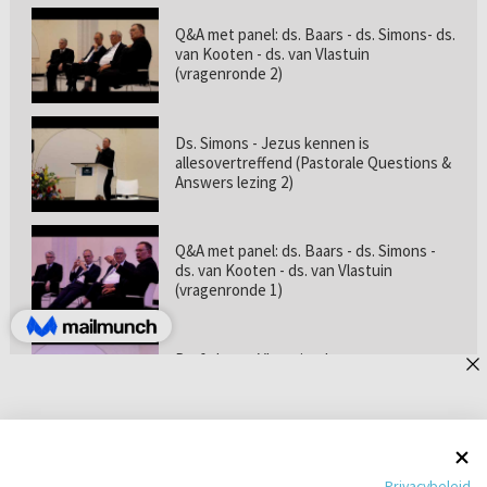
Q&A met panel: ds. Baars - ds. Simons- ds.
van Kooten - ds. van Vlastuin
(vragenronde 2)
Ds. Simons - Jezus kennen is
allesovertreffend (Pastorale Questions &
Answers lezing 2)
Q&A met panel: ds. Baars - ds. Simons -
ds. van Kooten - ds. van Vlastuin
(vragenronde 1)
Prof. dr. van Vlastuin - Is
geloofszekerheid de norm? (Pastorale
Questions & Answers lezing 1)
Pastorie online - met ds. Tramper over
Privacybeleid