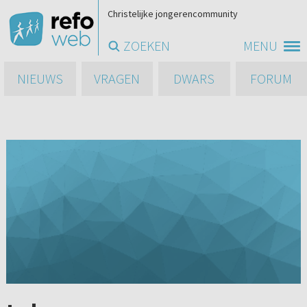
Christelijke jongerencommunity
ZOEKEN
MENU
NIEUWS
VRAGEN
DWARS
FORUM