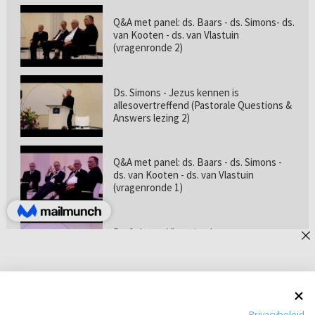
Q&A met panel: ds. Baars - ds. Simons- ds.
van Kooten - ds. van Vlastuin
(vragenronde 2)
Ds. Simons - Jezus kennen is
allesovertreffend (Pastorale Questions &
Answers lezing 2)
Q&A met panel: ds. Baars - ds. Simons -
ds. van Kooten - ds. van Vlastuin
(vragenronde 1)
Prof. dr. van Vlastuin - Is
geloofszekerheid de norm? (Pastorale
Questions & Answers lezing 1)
Pastorie online - met ds. Tramper over
Privacybeleid