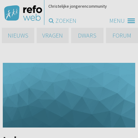
Christelijke jongerencommunity
ZOEKEN
MENU
NIEUWS
VRAGEN
DWARS
FORUM