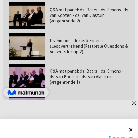
Q&A met panel: ds. Baars - ds. Simons- ds.
van Kooten - ds. van Vlastuin
(vragenronde 2)
Ds. Simons - Jezus kennen is
allesovertreffend (Pastorale Questions &
Answers lezing 2)
Q&A met panel: ds. Baars - ds. Simons -
ds. van Kooten - ds. van Vlastuin
(vragenronde 1)
Prof. dr. van Vlastuin - Is
geloofszekerheid de norm? (Pastorale
Questions & Answers lezing 1)
Pastorie online - met ds. Tramper over
Privacybeleid