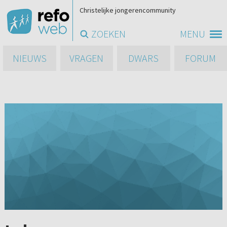
Christelijke jongerencommunity
ZOEKEN
MENU
NIEUWS
VRAGEN
DWARS
FORUM