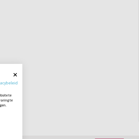
vacybeleid
site te
aring te
ngen.