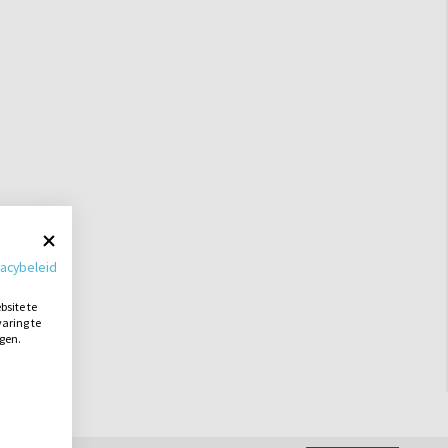
vacybeleid
site te
aring te
ngen.