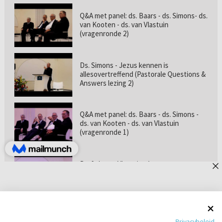
Q&A met panel: ds. Baars - ds. Simons- ds.
van Kooten - ds. van Vlastuin
(vragenronde 2)
Ds. Simons - Jezus kennen is
allesovertreffend (Pastorale Questions &
Answers lezing 2)
Q&A met panel: ds. Baars - ds. Simons -
ds. van Kooten - ds. van Vlastuin
(vragenronde 1)
Prof. dr. van Vlastuin - Is
geloofszekerheid de norm? (Pastorale
Questions & Answers lezing 1)
Pastorie online - met ds. Tramper over
Privacybeleid