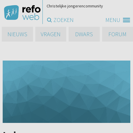
Christelijke jongerencommunity
ZOEKEN
MENU
NIEUWS
VRAGEN
DWARS
FORUM