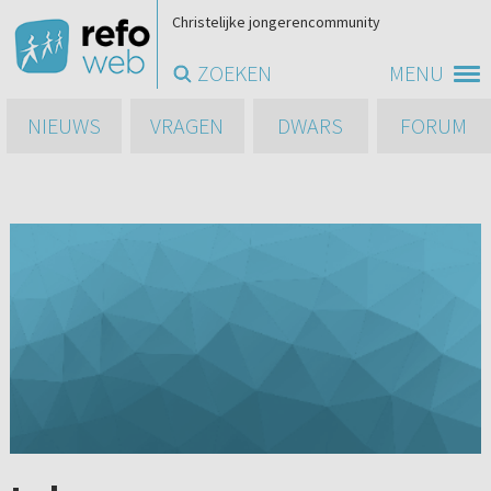
Christelijke jongerencommunity
ZOEKEN
MENU
NIEUWS
VRAGEN
DWARS
FORUM