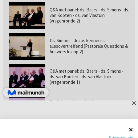
Q&A met panel: ds. Baars - ds. Simons- ds.
van Kooten - ds. van Vlastuin
(vragenronde 2)
Ds. Simons - Jezus kennen is
allesovertreffend (Pastorale Questions &
Answers lezing 2)
Q&A met panel: ds. Baars - ds. Simons -
ds. van Kooten - ds. van Vlastuin
(vragenronde 1)
Prof. dr. van Vlastuin - Is
geloofszekerheid de norm? (Pastorale
Questions & Answers lezing 1)
Pastorie online - met ds. Tramper over
Privacybeleid