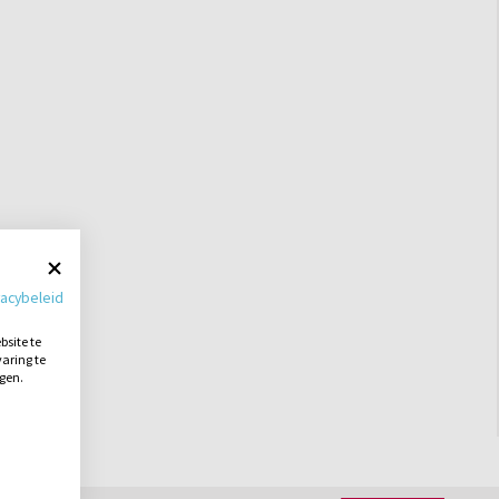
vacybeleid
site te
aring te
ngen.