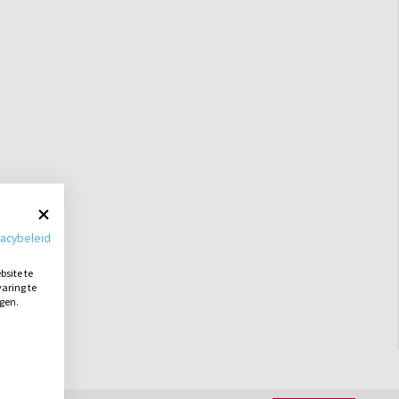
vacybeleid
site te
aring te
ngen.