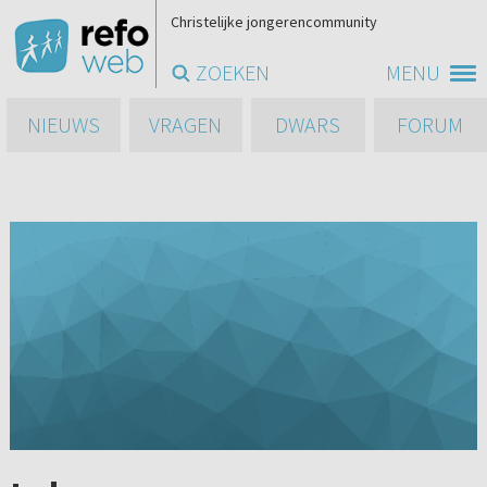
Christelijke jongerencommunity
ZOEKEN
MENU
NIEUWS
VRAGEN
DWARS
FORUM