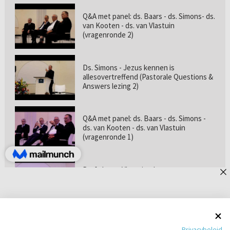
Q&A met panel: ds. Baars - ds. Simons- ds.
van Kooten - ds. van Vlastuin
(vragenronde 2)
Ds. Simons - Jezus kennen is
allesovertreffend (Pastorale Questions &
Answers lezing 2)
Q&A met panel: ds. Baars - ds. Simons -
ds. van Kooten - ds. van Vlastuin
(vragenronde 1)
Prof. dr. van Vlastuin - Is
geloofszekerheid de norm? (Pastorale
Questions & Answers lezing 1)
Pastorie online - met ds. Tramper over
Privacybeleid