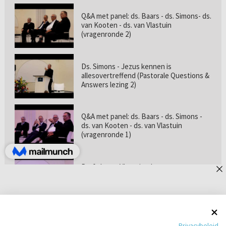
Q&A met panel: ds. Baars - ds. Simons- ds.
van Kooten - ds. van Vlastuin
(vragenronde 2)
Ds. Simons - Jezus kennen is
allesovertreffend (Pastorale Questions &
Answers lezing 2)
Q&A met panel: ds. Baars - ds. Simons -
ds. van Kooten - ds. van Vlastuin
(vragenronde 1)
Prof. dr. van Vlastuin - Is
geloofszekerheid de norm? (Pastorale
Questions & Answers lezing 1)
Pastorie online - met ds. Tramper over
Privacybeleid