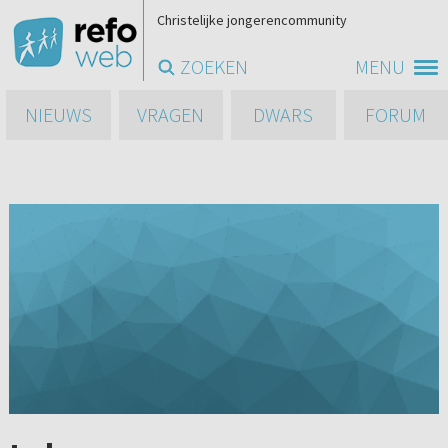
Christelijke jongerencommunity
ZOEKEN
MENU
NIEUWS
VRAGEN
DWARS
FORUM