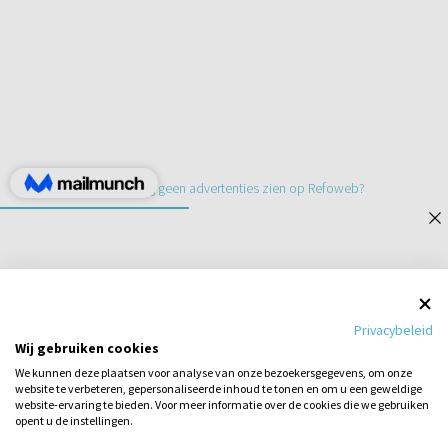
Een jaar lang geen advertenties zien op Refoweb?
STEL EEN VRAAG
Privacybeleid
Wij gebruiken cookies
1
...
6
7
8
9
We kunnen deze plaatsen voor analyse van onze bezoekersgegevens, om onze
website te verbeteren, gepersonaliseerde inhoud te tonen en om u een geweldige
website-ervaring te bieden. Voor meer informatie over de cookies die we gebruiken
opent u de instellingen.