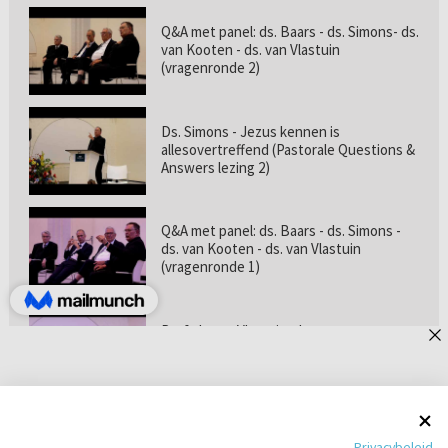
Q&A met panel: ds. Baars - ds. Simons- ds.
van Kooten - ds. van Vlastuin
(vragenronde 2)
Ds. Simons - Jezus kennen is
allesovertreffend (Pastorale Questions &
Answers lezing 2)
Q&A met panel: ds. Baars - ds. Simons -
ds. van Kooten - ds. van Vlastuin
(vragenronde 1)
Prof. dr. van Vlastuin - Is
geloofszekerheid de norm? (Pastorale
Questions & Answers lezing 1)
Pastorie online - met ds. Tramper over
Privacybeleid