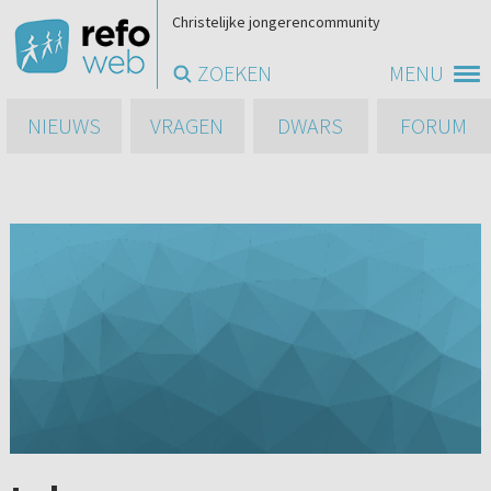
Christelijke jongerencommunity
ZOEKEN
MENU
NIEUWS
VRAGEN
DWARS
FORUM