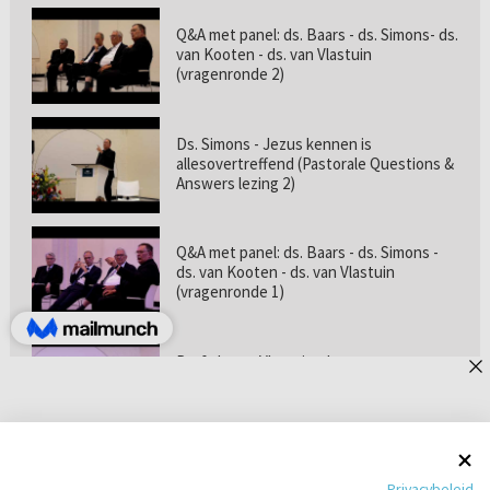
Q&A met panel: ds. Baars - ds. Simons- ds.
van Kooten - ds. van Vlastuin
(vragenronde 2)
Ds. Simons - Jezus kennen is
allesovertreffend (Pastorale Questions &
Answers lezing 2)
Q&A met panel: ds. Baars - ds. Simons -
ds. van Kooten - ds. van Vlastuin
(vragenronde 1)
Prof. dr. van Vlastuin - Is
geloofszekerheid de norm? (Pastorale
Questions & Answers lezing 1)
Pastorie online - met ds. Tramper over
Privacybeleid