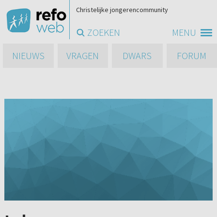
Christelijke jongerencommunity
ZOEKEN
MENU
NIEUWS
VRAGEN
DWARS
FORUM