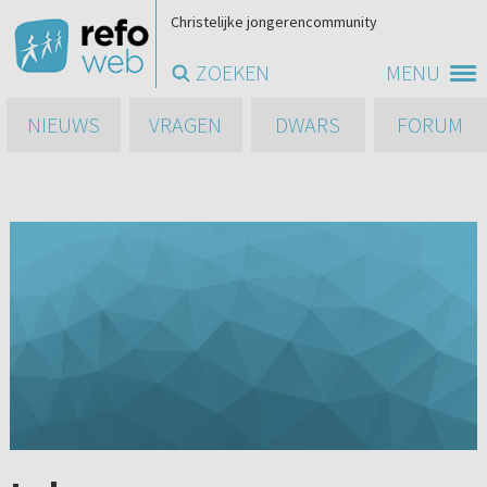
Christelijke jongerencommunity
ZOEKEN
MENU
NIEUWS
VRAGEN
DWARS
FORUM