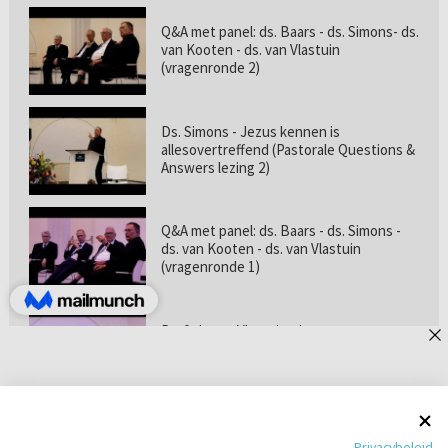
Q&A met panel: ds. Baars - ds. Simons- ds.
van Kooten - ds. van Vlastuin
(vragenronde 2)
Ds. Simons - Jezus kennen is
allesovertreffend (Pastorale Questions &
Answers lezing 2)
Q&A met panel: ds. Baars - ds. Simons -
ds. van Kooten - ds. van Vlastuin
(vragenronde 1)
Prof. dr. van Vlastuin - Is
geloofszekerheid de norm? (Pastorale
Questions & Answers lezing 1)
Pastorie online - met ds. Tramper over
Privacybeleid