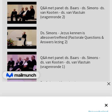
Q&A met panel: ds. Baars - ds. Simons- ds.
van Kooten - ds. van Vlastuin
(vragenronde 2)
Ds. Simons - Jezus kennen is
allesovertreffend (Pastorale Questions &
Answers lezing 2)
Q&A met panel: ds. Baars - ds. Simons -
ds. van Kooten - ds. van Vlastuin
(vragenronde 1)
Prof. dr. van Vlastuin - Is
geloofszekerheid de norm? (Pastorale
Questions & Answers lezing 1)
Pastorie online - met ds. Tramper over
Privacybeleid