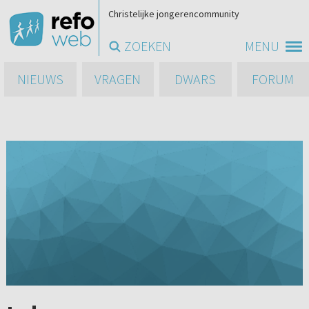
Christelijke jongerencommunity
ZOEKEN
MENU
NIEUWS
VRAGEN
DWARS
FORUM